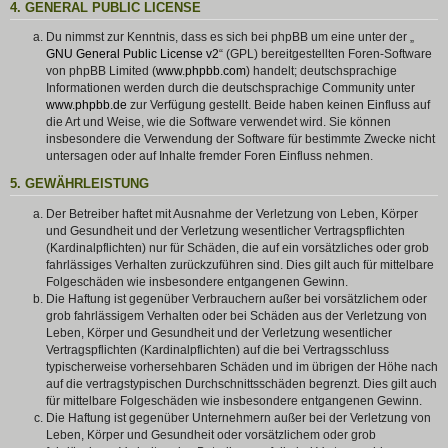
4. GENERAL PUBLIC LICENSE
Du nimmst zur Kenntnis, dass es sich bei phpBB um eine unter der „
GNU General Public License v2
“ (GPL) bereitgestellten Foren-Software
von phpBB Limited (
www.phpbb.com
) handelt; deutschsprachige
Informationen werden durch die deutschsprachige Community unter
www.phpbb.de
zur Verfügung gestellt. Beide haben keinen Einfluss auf
die Art und Weise, wie die Software verwendet wird. Sie können
insbesondere die Verwendung der Software für bestimmte Zwecke nicht
untersagen oder auf Inhalte fremder Foren Einfluss nehmen.
5. GEWÄHRLEISTUNG
Der Betreiber haftet mit Ausnahme der Verletzung von Leben, Körper
und Gesundheit und der Verletzung wesentlicher Vertragspflichten
(Kardinalpflichten) nur für Schäden, die auf ein vorsätzliches oder grob
fahrlässiges Verhalten zurückzuführen sind. Dies gilt auch für mittelbare
Folgeschäden wie insbesondere entgangenen Gewinn.
Die Haftung ist gegenüber Verbrauchern außer bei vorsätzlichem oder
grob fahrlässigem Verhalten oder bei Schäden aus der Verletzung von
Leben, Körper und Gesundheit und der Verletzung wesentlicher
Vertragspflichten (Kardinalpflichten) auf die bei Vertragsschluss
typischerweise vorhersehbaren Schäden und im übrigen der Höhe nach
auf die vertragstypischen Durchschnittsschäden begrenzt. Dies gilt auch
für mittelbare Folgeschäden wie insbesondere entgangenen Gewinn.
Die Haftung ist gegenüber Unternehmern außer bei der Verletzung von
Leben, Körper und Gesundheit oder vorsätzlichem oder grob