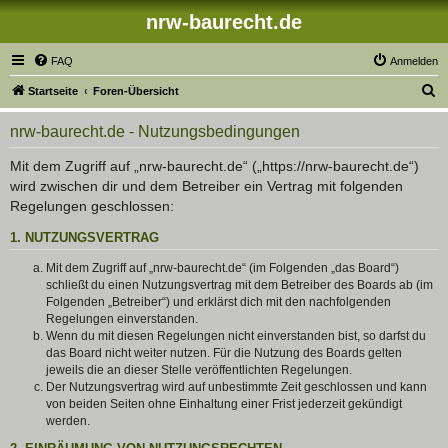
nrw-baurecht.de
FAQ
Anmelden
S
Startseite
Foren-Übersicht
u
nrw-baurecht.de - Nutzungsbedingungen
c
h
Mit dem Zugriff auf „nrw-baurecht.de“ („https://nrw-baurecht.de“)
wird zwischen dir und dem Betreiber ein Vertrag mit folgenden
e
Regelungen geschlossen:
1. NUTZUNGSVERTRAG
Mit dem Zugriff auf „nrw-baurecht.de“ (im Folgenden „das Board“)
schließt du einen Nutzungsvertrag mit dem Betreiber des Boards ab (im
Folgenden „Betreiber“) und erklärst dich mit den nachfolgenden
Regelungen einverstanden.
Wenn du mit diesen Regelungen nicht einverstanden bist, so darfst du
das Board nicht weiter nutzen. Für die Nutzung des Boards gelten
jeweils die an dieser Stelle veröffentlichten Regelungen.
Der Nutzungsvertrag wird auf unbestimmte Zeit geschlossen und kann
von beiden Seiten ohne Einhaltung einer Frist jederzeit gekündigt
werden.