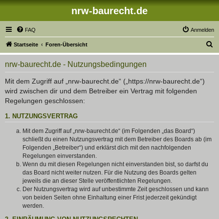
nrw-baurecht.de
FAQ
Anmelden
S
Startseite
Foren-Übersicht
u
nrw-baurecht.de - Nutzungsbedingungen
c
h
Mit dem Zugriff auf „nrw-baurecht.de“ („https://nrw-baurecht.de“)
wird zwischen dir und dem Betreiber ein Vertrag mit folgenden
e
Regelungen geschlossen:
1. NUTZUNGSVERTRAG
Mit dem Zugriff auf „nrw-baurecht.de“ (im Folgenden „das Board“)
schließt du einen Nutzungsvertrag mit dem Betreiber des Boards ab (im
Folgenden „Betreiber“) und erklärst dich mit den nachfolgenden
Regelungen einverstanden.
Wenn du mit diesen Regelungen nicht einverstanden bist, so darfst du
das Board nicht weiter nutzen. Für die Nutzung des Boards gelten
jeweils die an dieser Stelle veröffentlichten Regelungen.
Der Nutzungsvertrag wird auf unbestimmte Zeit geschlossen und kann
von beiden Seiten ohne Einhaltung einer Frist jederzeit gekündigt
werden.