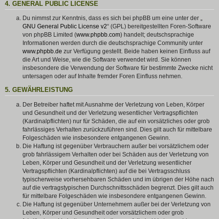
4. GENERAL PUBLIC LICENSE
Du nimmst zur Kenntnis, dass es sich bei phpBB um eine unter der „
GNU General Public License v2
“ (GPL) bereitgestellten Foren-Software
von phpBB Limited (
www.phpbb.com
) handelt; deutschsprachige
Informationen werden durch die deutschsprachige Community unter
www.phpbb.de
zur Verfügung gestellt. Beide haben keinen Einfluss auf
die Art und Weise, wie die Software verwendet wird. Sie können
insbesondere die Verwendung der Software für bestimmte Zwecke nicht
untersagen oder auf Inhalte fremder Foren Einfluss nehmen.
5. GEWÄHRLEISTUNG
Der Betreiber haftet mit Ausnahme der Verletzung von Leben, Körper
und Gesundheit und der Verletzung wesentlicher Vertragspflichten
(Kardinalpflichten) nur für Schäden, die auf ein vorsätzliches oder grob
fahrlässiges Verhalten zurückzuführen sind. Dies gilt auch für mittelbare
Folgeschäden wie insbesondere entgangenen Gewinn.
Die Haftung ist gegenüber Verbrauchern außer bei vorsätzlichem oder
grob fahrlässigem Verhalten oder bei Schäden aus der Verletzung von
Leben, Körper und Gesundheit und der Verletzung wesentlicher
Vertragspflichten (Kardinalpflichten) auf die bei Vertragsschluss
typischerweise vorhersehbaren Schäden und im übrigen der Höhe nach
auf die vertragstypischen Durchschnittsschäden begrenzt. Dies gilt auch
für mittelbare Folgeschäden wie insbesondere entgangenen Gewinn.
Die Haftung ist gegenüber Unternehmern außer bei der Verletzung von
Leben, Körper und Gesundheit oder vorsätzlichem oder grob