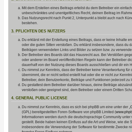
Mit dem Erstellen eines Beitrags erteilst du dem Betreiber ein einfach
unbeschränktes und unentgeltliches Recht, deinen Beitrag im Rahm
Das Nutzungsrecht nach Punkt 2, Unterpunkt a bleibt auch nach Kü
bestehen.
3. PFLICHTEN DES NUTZERS
Du erklärst mit der Erstellung eines Beitrags, dass er keine Inhalte e
oder die guten Sitten verstoßen. Du erklärst insbesondere, dass du da
Beiträgen verwendeten Links und Bilder zu setzen bzw. zu verwende
Der Betreiber des Boards übt das Hausrecht aus. Bei Verstößen g
oder anderer im Board veröffentlichten Regeln kann der Betreiber 
dauerhaft von der Nutzung dieses Boards ausschließen und dir ein H
Du nimmst zur Kenntnis, dass der Betreiber keine Verantwortung für d
übernimmt, die er nicht selbst erstellt hat oder die er nicht zur Ken
Betreiber, dein Benutzerkonto, Beiträge und Funktionen jederzeit zu 
Du gestattest dem Betreiber darüber hinaus, deine Beiträge abzuände
verstoßen oder geeignet sind, dem Betreiber oder einem Dritten Sc
4. GENERAL PUBLIC LICENSE
Du nimmst zur Kenntnis, dass es sich bei phpBB um eine unter der „
G
(GPL) bereitgestellten Foren-Software von phpBB Limited (
www.php
Informationen werden durch die deutschsprachige Community unter
gestellt. Beide haben keinen Einfluss auf die Art und Weise, wie die
insbesondere die Verwendung der Software für bestimmte Zwecke nic
fremder Foren Einfluss nehmen.