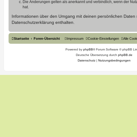
Die Änderungen gelten als anerkannt und verbindlich, wenn der Nu
hat.
Informationen über den Umgang mit deinen persönlichen Daten s
Datenschutzerklärung enthalten.
Startseite
Foren-Übersicht
Impressum
Cookie-Einstellungen
Alle Coo
Powered by
phpBB
® Forum Software © phpBB Lim
Deutsche Übersetzung durch
phpBB.de
Datenschutz
|
Nutzungsbedingungen