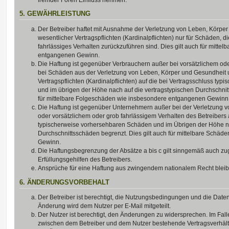
5. GEWÄHRLEISTUNG
Der Betreiber haftet mit Ausnahme der Verletzung von Leben, Körpe
wesentlicher Vertragspflichten (Kardinalpflichten) nur für Schäden, di
fahrlässiges Verhalten zurückzuführen sind. Dies gilt auch für mitt
entgangenen Gewinn.
Die Haftung ist gegenüber Verbrauchern außer bei vorsätzlichem ode
bei Schäden aus der Verletzung von Leben, Körper und Gesundheit u
Vertragspflichten (Kardinalpflichten) auf die bei Vertragsschluss t
und im übrigen der Höhe nach auf die vertragstypischen Durchschnit
für mittelbare Folgeschäden wie insbesondere entgangenen Gewinn
Die Haftung ist gegenüber Unternehmern außer bei der Verletzung 
oder vorsätzlichem oder grob fahrlässigem Verhalten des Betreibers 
typischerweise vorhersehbaren Schäden und im Übrigen der Höhe na
Durchschnittsschäden begrenzt. Dies gilt auch für mittelbare Schä
Gewinn.
Die Haftungsbegrenzung der Absätze a bis c gilt sinngemäß auch zug
Erfüllungsgehilfen des Betreibers.
Ansprüche für eine Haftung aus zwingendem nationalem Recht bleib
6. ÄNDERUNGSVORBEHALT
Der Betreiber ist berechtigt, die Nutzungsbedingungen und die Date
Änderung wird dem Nutzer per E-Mail mitgeteilt.
Der Nutzer ist berechtigt, den Änderungen zu widersprechen. Im Fall
zwischen dem Betreiber und dem Nutzer bestehende Vertragsverhältni