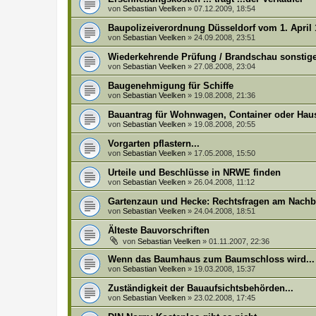
von
Sebastian Veelken
»
07.12.2009, 18:54
Baupolizeiverordnung Düsseldorf vom 1. April 1
von
Sebastian Veelken
»
24.09.2008, 23:51
Wiederkehrende Prüfung / Brandschau sonstig
von
Sebastian Veelken
»
27.08.2008, 23:04
Baugenehmigung für Schiffe
von
Sebastian Veelken
»
19.08.2008, 21:36
Bauantrag für Wohnwagen, Container oder Hau
von
Sebastian Veelken
»
19.08.2008, 20:55
Vorgarten pflastern...
von
Sebastian Veelken
»
17.05.2008, 15:50
Urteile und Beschlüsse in NRWE finden
von
Sebastian Veelken
»
26.04.2008, 11:12
Gartenzaun und Hecke: Rechtsfragen am Nach
von
Sebastian Veelken
»
24.04.2008, 18:51
Älteste Bauvorschriften
von
Sebastian Veelken
»
01.11.2007, 22:36
Wenn das Baumhaus zum Baumschloss wird...
von
Sebastian Veelken
»
19.03.2008, 15:37
Zuständigkeit der Bauaufsichtsbehörden...
von
Sebastian Veelken
»
23.02.2008, 17:45