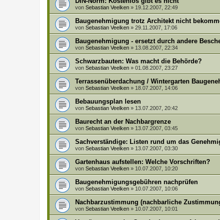
DIN-Norm: Kostenlos gibt es nicht
von
Sebastian Veelken
»
19.12.2007, 22:49
Baugenehmigung trotz Architekt nicht bekomme
von
Sebastian Veelken
»
29.11.2007, 17:06
Baugenehmigung - ersetzt durch andere Besch
von
Sebastian Veelken
»
13.08.2007, 22:34
Schwarzbauten: Was macht die Behörde?
von
Sebastian Veelken
»
01.08.2007, 23:27
Terrassenüberdachung / Wintergarten Baugene
von
Sebastian Veelken
»
18.07.2007, 14:06
Bebauungsplan lesen
von
Sebastian Veelken
»
13.07.2007, 20:42
Baurecht an der Nachbargrenze
von
Sebastian Veelken
»
13.07.2007, 03:45
Sachverständige: Listen rund um das Genehmi
von
Sebastian Veelken
»
13.07.2007, 03:30
Gartenhaus aufstellen: Welche Vorschriften?
von
Sebastian Veelken
»
10.07.2007, 10:20
Baugenehmigungsgebühren nachprüfen
von
Sebastian Veelken
»
10.07.2007, 10:06
Nachbarzustimmung (nachbarliche Zustimmung
von
Sebastian Veelken
»
10.07.2007, 10:01