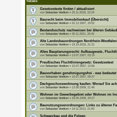
THEMEN
Gesetzestexte finden / aktualisiert
von
Sebastian Veelken
»
25.11.2018, 10:24
Baurecht beim Immobilienkauf (Übersicht)
von
Sebastian Veelken
»
02.12.2007, 19:52
Bestandsschutz nachweisen bei älteren Gebäud
von
Sebastian Veelken
»
30.11.2021, 20:42
Alte Landesbauordnungen Nordrhein-Westfalen
von
Sebastian Veelken
»
19.10.2016, 21:21
Altes Bauplanungsrecht: Aufbaugesetz, Fluchtl
von
Sebastian Veelken
»
13.07.2007, 03:19
Preußisches Fluchtliniengesetz: Gesetzestext
von
Sebastian Veelken
»
15.07.2007, 13:56
Bauvorhaben genehmigungsfrei - was bedeutet
von
Sebastian Veelken
»
10.07.2007, 09:27
Dachgeschosswohnung kaufen: Worauf Sie acht
von
Sebastian Veelken
»
13.08.2009, 21:46
Wohnen im Gewerbegebiet oder Wohnen im Ind
von
Sebastian Veelken
»
26.05.2008, 20:27
Baunutzungsverordnungen: Links zu älteren F
von
Sebastian Veelken
»
19.11.2013, 21:00
Schwarzbau und die Folgen