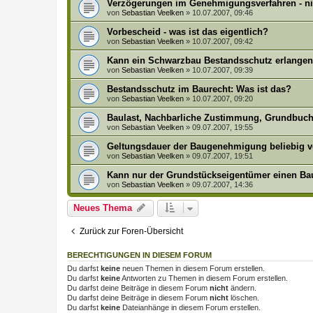
Verzögerungen im Genehmigungsverfahren - ni
von
Sebastian Veelken
»
10.07.2007, 09:46
Vorbescheid - was ist das eigentlich?
von
Sebastian Veelken
»
10.07.2007, 09:42
Kann ein Schwarzbau Bestandsschutz erlange
von
Sebastian Veelken
»
10.07.2007, 09:39
Bestandsschutz im Baurecht: Was ist das?
von
Sebastian Veelken
»
10.07.2007, 09:20
Baulast, Nachbarliche Zustimmung, Grundbuch 
von
Sebastian Veelken
»
09.07.2007, 19:55
Geltungsdauer der Baugenehmigung beliebig v
von
Sebastian Veelken
»
09.07.2007, 19:51
Kann nur der Grundstückseigentümer einen Bau
von
Sebastian Veelken
»
09.07.2007, 14:36
Neues Thema
Zurück zur Foren-Übersicht
BERECHTIGUNGEN IN DIESEM FORUM
Du darfst
keine
neuen Themen in diesem Forum erstellen.
Du darfst
keine
Antworten zu Themen in diesem Forum erstellen.
Du darfst deine Beiträge in diesem Forum
nicht
ändern.
Du darfst deine Beiträge in diesem Forum
nicht
löschen.
Du darfst
keine
Dateianhänge in diesem Forum erstellen.