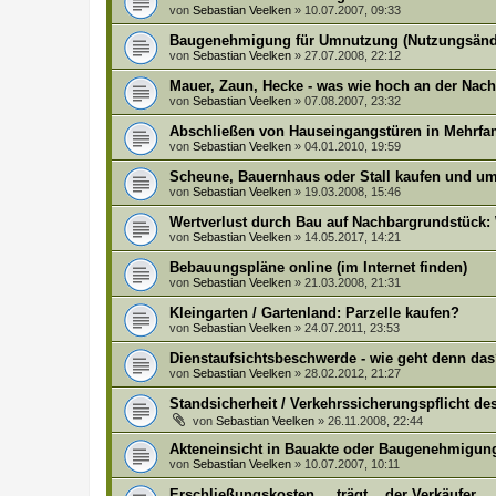
von
Sebastian Veelken
»
10.07.2007, 09:33
Baugenehmigung für Umnutzung (Nutzungsänd
von
Sebastian Veelken
»
27.07.2008, 22:12
Mauer, Zaun, Hecke - was wie hoch an der Nac
von
Sebastian Veelken
»
07.08.2007, 23:32
Abschließen von Hauseingangstüren in Mehrfa
von
Sebastian Veelken
»
04.01.2010, 19:59
Scheune, Bauernhaus oder Stall kaufen und u
von
Sebastian Veelken
»
19.03.2008, 15:46
Wertverlust durch Bau auf Nachbargrundstück
von
Sebastian Veelken
»
14.05.2017, 14:21
Bebauungspläne online (im Internet finden)
von
Sebastian Veelken
»
21.03.2008, 21:31
Kleingarten / Gartenland: Parzelle kaufen?
von
Sebastian Veelken
»
24.07.2011, 23:53
Dienstaufsichtsbeschwerde - wie geht denn da
von
Sebastian Veelken
»
28.02.2012, 21:27
Standsicherheit / Verkehrssicherungspflicht d
von
Sebastian Veelken
»
26.11.2008, 22:44
Akteneinsicht in Bauakte oder Baugenehmigun
von
Sebastian Veelken
»
10.07.2007, 10:11
Erschließungskosten ... trägt ...der Verkäufer