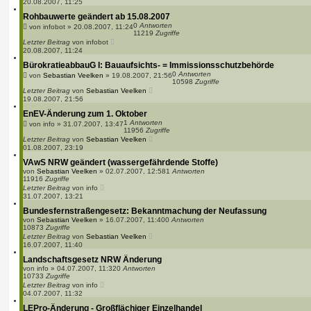
20.08.2007, 11:25
Rohbauwerte geändert ab 15.08.2007
0
Antworten
von
infobot
»
20.08.2007, 11:24
11219
Zugriffe
Letzter Beitrag
von
infobot
20.08.2007, 11:24
BürokratieabbauG I: Bauaufsichts- = Immissionsschutzbehörde
0
Antworten
von
Sebastian Veelken
»
19.08.2007, 21:56
10598
Zugriffe
Letzter Beitrag
von
Sebastian Veelken
19.08.2007, 21:56
EnEV-Änderung zum 1. Oktober
1
Antworten
von
info
»
31.07.2007, 13:47
11956
Zugriffe
Letzter Beitrag
von
Sebastian Veelken
01.08.2007, 23:19
VAwS NRW geändert (wassergefährdende Stoffe)
von
Sebastian Veelken
»
02.07.2007, 12:58
1
Antworten
11916
Zugriffe
Letzter Beitrag
von
info
31.07.2007, 13:21
Bundesfernstraßengesetz: Bekanntmachung der Neufassung
von
Sebastian Veelken
»
16.07.2007, 11:40
0
Antworten
10873
Zugriffe
Letzter Beitrag
von
Sebastian Veelken
16.07.2007, 11:40
Landschaftsgesetz NRW Änderung
von
info
»
04.07.2007, 11:32
0
Antworten
10733
Zugriffe
Letzter Beitrag
von
info
04.07.2007, 11:32
LEPro-Änderung - Großflächiger Einzelhandel