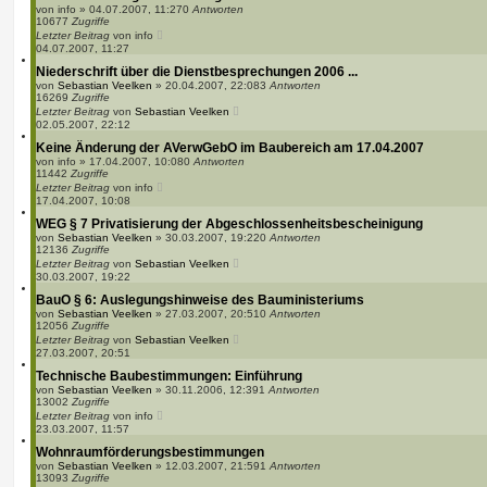
von
info
»
04.07.2007, 11:27
0
Antworten
10677
Zugriffe
Letzter Beitrag
von
info
04.07.2007, 11:27
Niederschrift über die Dienstbesprechungen 2006 ...
von
Sebastian Veelken
»
20.04.2007, 22:08
3
Antworten
16269
Zugriffe
Letzter Beitrag
von
Sebastian Veelken
02.05.2007, 22:12
Keine Änderung der AVerwGebO im Baubereich am 17.04.2007
von
info
»
17.04.2007, 10:08
0
Antworten
11442
Zugriffe
Letzter Beitrag
von
info
17.04.2007, 10:08
WEG § 7 Privatisierung der Abgeschlossenheitsbescheinigung
von
Sebastian Veelken
»
30.03.2007, 19:22
0
Antworten
12136
Zugriffe
Letzter Beitrag
von
Sebastian Veelken
30.03.2007, 19:22
BauO § 6: Auslegungshinweise des Bauministeriums
von
Sebastian Veelken
»
27.03.2007, 20:51
0
Antworten
12056
Zugriffe
Letzter Beitrag
von
Sebastian Veelken
27.03.2007, 20:51
Technische Baubestimmungen: Einführung
von
Sebastian Veelken
»
30.11.2006, 12:39
1
Antworten
13002
Zugriffe
Letzter Beitrag
von
info
23.03.2007, 11:57
Wohnraumförderungsbestimmungen
von
Sebastian Veelken
»
12.03.2007, 21:59
1
Antworten
13093
Zugriffe