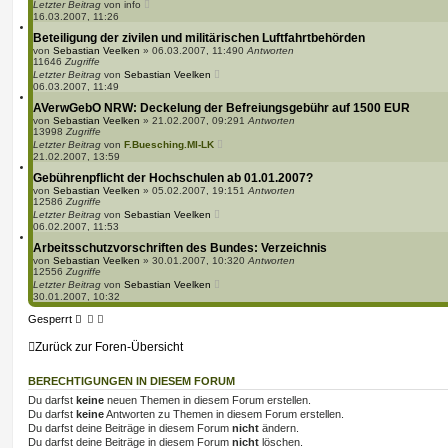
Letzter Beitrag
von
info
16.03.2007, 11:26
Beteiligung der zivilen und militärischen Luftfahrtbehörden
von
Sebastian Veelken
»
06.03.2007, 11:49
0
Antworten
11646
Zugriffe
Letzter Beitrag
von
Sebastian Veelken
06.03.2007, 11:49
AVerwGebO NRW: Deckelung der Befreiungsgebühr auf 1500 EUR
von
Sebastian Veelken
»
21.02.2007, 09:29
1
Antworten
13998
Zugriffe
Letzter Beitrag
von
F.Buesching.MI-LK
21.02.2007, 13:59
Gebührenpflicht der Hochschulen ab 01.01.2007?
von
Sebastian Veelken
»
05.02.2007, 19:15
1
Antworten
12586
Zugriffe
Letzter Beitrag
von
Sebastian Veelken
06.02.2007, 11:53
Arbeitsschutzvorschriften des Bundes: Verzeichnis
von
Sebastian Veelken
»
30.01.2007, 10:32
0
Antworten
12556
Zugriffe
Letzter Beitrag
von
Sebastian Veelken
30.01.2007, 10:32
Gesperrt
Zurück zur Foren-Übersicht
BERECHTIGUNGEN IN DIESEM FORUM
Du darfst
keine
neuen Themen in diesem Forum erstellen.
Du darfst
keine
Antworten zu Themen in diesem Forum erstellen.
Du darfst deine Beiträge in diesem Forum
nicht
ändern.
Du darfst deine Beiträge in diesem Forum
nicht
löschen.