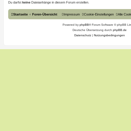
Du darfst
keine
Dateianhänge in diesem Forum erstellen.
Startseite
Foren-Übersicht
Impressum
Cookie-Einstellungen
Alle Coo
Powered by
phpBB
® Forum Software © phpBB Lim
Deutsche Übersetzung durch
phpBB.de
Datenschutz
|
Nutzungsbedingungen