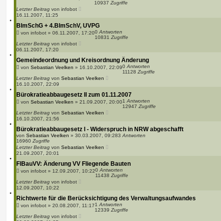
10937
Zugriffe
Letzter Beitrag
von
infobot
16.11.2007, 11:25
BImSchG + 4.BImSchV, UVPG
0
Antworten
von
infobot
»
06.11.2007, 17:20
10831
Zugriffe
Letzter Beitrag
von
infobot
06.11.2007, 17:20
Gemeindeordnung und Kreisordnung Änderung
0
Antworten
von
Sebastian Veelken
»
16.10.2007, 22:09
11128
Zugriffe
Letzter Beitrag
von
Sebastian Veelken
16.10.2007, 22:09
Bürokratieabbaugesetz II zum 01.11.2007
1
Antworten
von
Sebastian Veelken
»
21.09.2007, 20:00
12947
Zugriffe
Letzter Beitrag
von
Sebastian Veelken
16.10.2007, 21:56
Bürokratieabbaugesetz I - Widerspruch in NRW abgeschafft
von
Sebastian Veelken
»
30.03.2007, 09:28
3
Antworten
16960
Zugriffe
Letzter Beitrag
von
Sebastian Veelken
21.09.2007, 20:01
FlBauVV: Änderung VV Fliegende Bauten
0
Antworten
von
infobot
»
12.09.2007, 10:22
11438
Zugriffe
Letzter Beitrag
von
infobot
12.09.2007, 10:22
Richtwerte für die Berücksichtigung des Verwaltungsaufwandes
1
Antworten
von
infobot
»
20.08.2007, 11:17
12339
Zugriffe
Letzter Beitrag
von
infobot