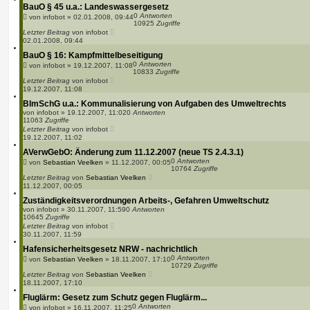
BauO § 45 u.a.: Landeswassergesetz
0
Antworten
von
infobot
»
02.01.2008, 09:44
10925
Zugriffe
Letzter Beitrag
von
infobot
02.01.2008, 09:44
BauO § 16: Kampfmittelbeseitigung
0
Antworten
von
infobot
»
19.12.2007, 11:08
10833
Zugriffe
Letzter Beitrag
von
infobot
19.12.2007, 11:08
BImSchG u.a.: Kommunalisierung von Aufgaben des Umweltrechts
von
infobot
»
19.12.2007, 11:02
0
Antworten
11063
Zugriffe
Letzter Beitrag
von
infobot
19.12.2007, 11:02
AVerwGebO: Änderung zum 11.12.2007 (neue TS 2.4.3.1)
0
Antworten
von
Sebastian Veelken
»
11.12.2007, 00:05
10764
Zugriffe
Letzter Beitrag
von
Sebastian Veelken
11.12.2007, 00:05
Zuständigkeitsverordnungen Arbeits-, Gefahren Umweltschutz
von
infobot
»
30.11.2007, 11:59
0
Antworten
10645
Zugriffe
Letzter Beitrag
von
infobot
30.11.2007, 11:59
Hafensicherheitsgesetz NRW - nachrichtlich
0
Antworten
von
Sebastian Veelken
»
18.11.2007, 17:10
10729
Zugriffe
Letzter Beitrag
von
Sebastian Veelken
18.11.2007, 17:10
Fluglärm: Gesetz zum Schutz gegen Fluglärm...
0
Antworten
von
infobot
»
16.11.2007, 11:25