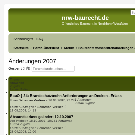
nrw-baurecht.de
Öffentliches Baurecht in Nordrhein-Westfalen
Schnellzugriff
FAQ
Startseite
Foren-Übersicht
Archiv
Baurecht: Vorschriftenänderungen 
Änderungen 2007
S
E
Gesperrt
u
r
c
w
h
e
Themen
e
i
Antworten
t
Zugriffe
e
Letzter Beitrag
r
BauO § 34: Brandschutztechn Anforderungen an Decken - Erlass
t
1
Antworten
e
von
Sebastian Veelken
»
20.08.2007, 22:24
29544
Zugriffe
S
Letzter Beitrag
von
Sebastian Veelken
u
13.08.2008, 14:13
c
h
Abstandserlass geändert 12.10.2007
e
von
infobot
»
15.10.2007, 15:25
1
Antworten
13624
Zugriffe
Letzter Beitrag
von
Sebastian Veelken
28.04.2008, 12:00