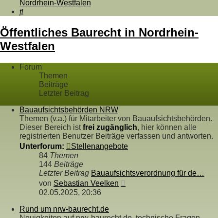
Nordrhein-Westfalen
Suche
Öffentliches Baurecht in Nordrhein-
Westfalen
Forum
Themen
Beiträge
Letzter Beitrag
Bauaufsichtsbehörden NRW
Themen (v.a.) für Mitarbeiter von Bauaufsichtsbehörden.
Dieser Bereich ist
frei zugänglich
, hier können alle
registrierten Benutzer Beiträge verfassen und antworten.
Unterforum:
Stellenangebote
84
Themen
144
Beiträge
Letzter Beitrag
Bauaufsichtsverordnung für de…
Neuester
von
Sebastian Veelken
Beitrag
02.05.2025, 20:36
Rund um nrw-baurecht.de
Neuigkeiten auf nrw-baurecht.de, technische Fragen,