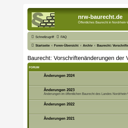
nrw-baurecht.de
Öffentliches Baurecht in Nordrhein-
Schnellzugriff
FAQ
Startseite
Foren-Übersicht
Archiv
Baurecht: Vorschrif
Baurecht: Vorschriftenänderungen der 
FORUM
Änderungen 2024
Änderungen 2023
Änderungen im öffentlichen Baurecht des Landes Nordrhein-
Änderungen 2022
Änderungen 2021