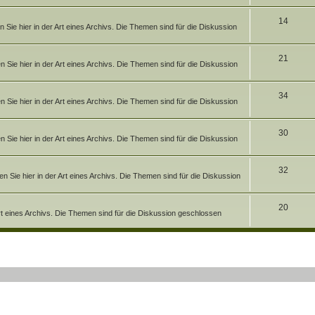
h
n
m
T
14
e
e
Sie hier in der Art eines Archivs. Die Themen sind für die Diskussion
h
m
n
e
T
21
e
Sie hier in der Art eines Archivs. Die Themen sind für die Diskussion
m
h
n
e
e
T
34
Sie hier in der Art eines Archivs. Die Themen sind für die Diskussion
n
m
h
e
e
T
30
Sie hier in der Art eines Archivs. Die Themen sind für die Diskussion
n
m
h
e
e
T
32
 Sie hier in der Art eines Archivs. Die Themen sind für die Diskussion
n
m
h
e
e
T
20
Art eines Archivs. Die Themen sind für die Diskussion geschlossen
n
m
h
e
e
rte Suche
n
m
e
n