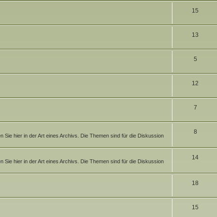
n
T
15
e
e
h
m
n
T
13
e
e
h
m
n
T
5
e
e
h
m
n
T
12
e
e
h
m
n
T
7
e
e
h
m
n
T
8
e
e
Sie hier in der Art eines Archivs. Die Themen sind für die Diskussion
h
m
n
e
T
14
e
Sie hier in der Art eines Archivs. Die Themen sind für die Diskussion
m
h
n
e
e
T
18
n
m
h
T
15
e
e