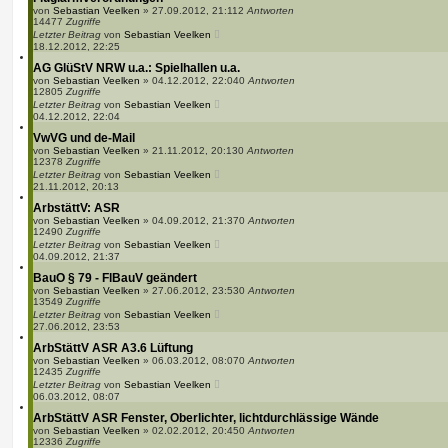
von
Sebastian Veelken
»
27.09.2012, 21:11
2
Antworten
14477
Zugriffe
Letzter Beitrag
von
Sebastian Veelken
18.12.2012, 22:25
AG GlüStV NRW u.a.: Spielhallen u.a.
von
Sebastian Veelken
»
04.12.2012, 22:04
0
Antworten
12805
Zugriffe
Letzter Beitrag
von
Sebastian Veelken
04.12.2012, 22:04
VwVG und de-Mail
von
Sebastian Veelken
»
21.11.2012, 20:13
0
Antworten
12378
Zugriffe
Letzter Beitrag
von
Sebastian Veelken
21.11.2012, 20:13
ArbstättV: ASR
von
Sebastian Veelken
»
04.09.2012, 21:37
0
Antworten
12490
Zugriffe
Letzter Beitrag
von
Sebastian Veelken
04.09.2012, 21:37
BauO § 79 - FlBauV geändert
von
Sebastian Veelken
»
27.06.2012, 23:53
0
Antworten
13549
Zugriffe
Letzter Beitrag
von
Sebastian Veelken
27.06.2012, 23:53
ArbStättV ASR A3.6 Lüftung
von
Sebastian Veelken
»
06.03.2012, 08:07
0
Antworten
12435
Zugriffe
Letzter Beitrag
von
Sebastian Veelken
06.03.2012, 08:07
ArbStättV ASR Fenster, Oberlichter, lichtdurchlässige Wände
von
Sebastian Veelken
»
02.02.2012, 20:45
0
Antworten
12336
Zugriffe