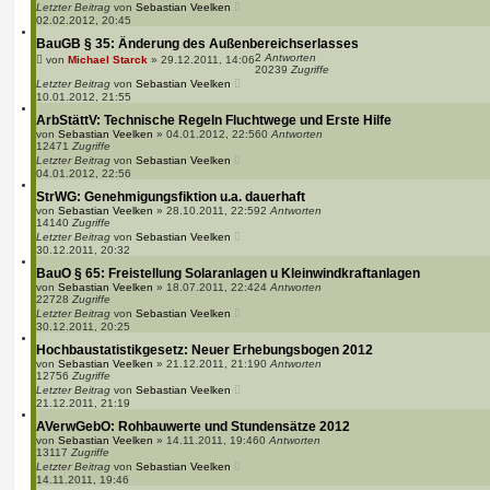
Letzter Beitrag
von
Sebastian Veelken
02.02.2012, 20:45
BauGB § 35: Änderung des Außenbereichserlasses
2
Antworten
von
Michael Starck
»
29.12.2011, 14:06
20239
Zugriffe
Letzter Beitrag
von
Sebastian Veelken
10.01.2012, 21:55
ArbStättV: Technische Regeln Fluchtwege und Erste Hilfe
von
Sebastian Veelken
»
04.01.2012, 22:56
0
Antworten
12471
Zugriffe
Letzter Beitrag
von
Sebastian Veelken
04.01.2012, 22:56
StrWG: Genehmigungsfiktion u.a. dauerhaft
von
Sebastian Veelken
»
28.10.2011, 22:59
2
Antworten
14140
Zugriffe
Letzter Beitrag
von
Sebastian Veelken
30.12.2011, 20:32
BauO § 65: Freistellung Solaranlagen u Kleinwindkraftanlagen
von
Sebastian Veelken
»
18.07.2011, 22:42
4
Antworten
22728
Zugriffe
Letzter Beitrag
von
Sebastian Veelken
30.12.2011, 20:25
Hochbaustatistikgesetz: Neuer Erhebungsbogen 2012
von
Sebastian Veelken
»
21.12.2011, 21:19
0
Antworten
12756
Zugriffe
Letzter Beitrag
von
Sebastian Veelken
21.12.2011, 21:19
AVerwGebO: Rohbauwerte und Stundensätze 2012
von
Sebastian Veelken
»
14.11.2011, 19:46
0
Antworten
13117
Zugriffe
Letzter Beitrag
von
Sebastian Veelken
14.11.2011, 19:46