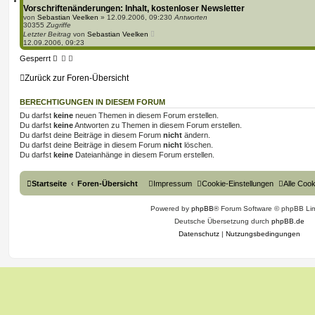
Vorschriftenänderungen: Inhalt, kostenloser Newsletter
von
Sebastian Veelken
»
12.09.2006, 09:23
0
Antworten
30355
Zugriffe
Letzter Beitrag
von
Sebastian Veelken
12.09.2006, 09:23
Gesperrt
Zurück zur Foren-Übersicht
BERECHTIGUNGEN IN DIESEM FORUM
Du darfst
keine
neuen Themen in diesem Forum erstellen.
Du darfst
keine
Antworten zu Themen in diesem Forum erstellen.
Du darfst deine Beiträge in diesem Forum
nicht
ändern.
Du darfst deine Beiträge in diesem Forum
nicht
löschen.
Du darfst
keine
Dateianhänge in diesem Forum erstellen.
Startseite
Foren-Übersicht
Impressum
Cookie-Einstellungen
Alle Coo
Powered by
phpBB
® Forum Software © phpBB Lim
Deutsche Übersetzung durch
phpBB.de
Datenschutz
|
Nutzungsbedingungen