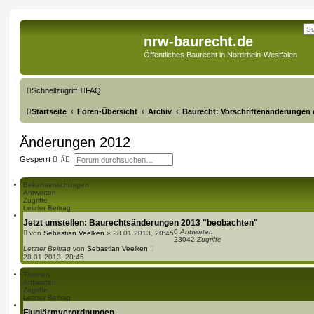
nrw-baurecht.de
Öffentliches Baurecht in Nordrhein-Westfalen
Schnellzugriff
FAQ
Startseite
Foren-Übersicht
Archiv
Baurecht: Vorschriftenänderungen 
Änderungen 2012
S
E
Gesperrt
u
r
c
w
h
e
Bekanntmachungen
e
i
Antworten
t
Zugriffe
e
Letzter Beitrag
r
Jetzt umstellen: Baurechtsänderungen 2013 "beobachten"
t
0
Antworten
e
von
Sebastian Veelken
»
28.01.2013, 20:45
23042
Zugriffe
S
Letzter Beitrag
von
Sebastian Veelken
u
28.01.2013, 20:45
c
h
Themen
e
Antworten
Zugriffe
Letzter Beitrag
Fluglärmverordnungen