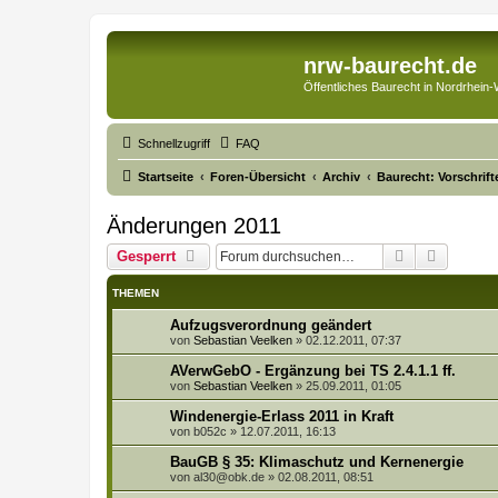
nrw-baurecht.de
Öffentliches Baurecht in Nordrhein-
Schnellzugriff
FAQ
Startseite
Foren-Übersicht
Archiv
Baurecht: Vorschrif
Änderungen 2011
Suche
Erweite
Gesperrt
THEMEN
Aufzugsverordnung geändert
von
Sebastian Veelken
»
02.12.2011, 07:37
AVerwGebO - Ergänzung bei TS 2.4.1.1 ff.
von
Sebastian Veelken
»
25.09.2011, 01:05
Windenergie-Erlass 2011 in Kraft
von
b052c
»
12.07.2011, 16:13
BauGB § 35: Klimaschutz und Kernenergie
von
al30@obk.de
»
02.08.2011, 08:51