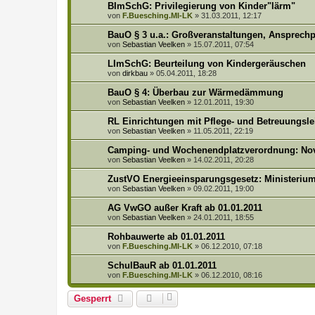
BImSchG: Privilegierung von Kinder"lärm"
von
F.Buesching.MI-LK
»
31.03.2011, 12:17
BauO § 3 u.a.: Großveranstaltungen, Ansprechp
von
Sebastian Veelken
»
15.07.2011, 07:54
LImSchG: Beurteilung von Kindergeräuschen
von
dirkbau
»
05.04.2011, 18:28
BauO § 4: Überbau zur Wärmedämmung
von
Sebastian Veelken
»
12.01.2011, 19:30
RL Einrichtungen mit Pflege- und Betreuungsl
von
Sebastian Veelken
»
11.05.2011, 22:19
Camping- und Wochenendplatzverordnung: Nov
von
Sebastian Veelken
»
14.02.2011, 20:28
ZustVO Energieeinsparungsgesetz: Ministeri
von
Sebastian Veelken
»
09.02.2011, 19:00
AG VwGO außer Kraft ab 01.01.2011
von
Sebastian Veelken
»
24.01.2011, 18:55
Rohbauwerte ab 01.01.2011
von
F.Buesching.MI-LK
»
06.12.2010, 07:18
SchulBauR ab 01.01.2011
von
F.Buesching.MI-LK
»
06.12.2010, 08:16
Gesperrt