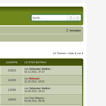
Suche
Erweiterte Suche
Anmelden
14 Themen • Seite
1
von
1
ZUGRIFFE
LETZTER BEITRAG
L
von
Sebastian Veelken
Z
23820
e
02.12.2011, 07:37
t
u
z
L
von
Röhnert
Z
14290
t
e
11.10.2011, 18:02
g
e
t
r
u
z
L
von
Sebastian Veelken
r
B
Z
12595
t
e
10.09.2011, 09:22
e
g
e
t
i
i
r
u
z
t
L
von
Paul Witgens
r
B
Z
18840
t
r
e
f
03.08.2011, 08:35
e
g
e
a
t
i
i
r
u
g