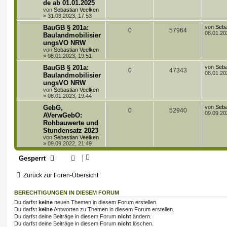
de ab 01.01.2025
t
t
g
e
von
Sebastian Veelken
e
e
r
»
31.03.2023, 17:53
w
r
B
n
L
BauGB § 201a:
von
Seba
e
A
Z
0
57964
e
08.01.20
i
Baulandmobilisier
o
i
t
t
ungsVO NRW
n
u
z
r
r
f
von
Sebastian Veelken
t
a
»
08.01.2023, 19:51
t
g
e
g
t
f
r
L
BauGB § 201a:
von
Seba
w
r
B
A
Z
0
47343
e
08.01.20
e
e
Baulandmobilisier
e
t
i
ungsVO NRW
o
i
n
u
z
n
t
von
Sebastian Veelken
t
r
r
f
»
08.01.2023, 19:44
t
g
e
a
r
g
L
GebG,
von
Seba
t
f
w
r
B
A
Z
0
52940
e
09.09.20
AVerwGebO:
e
t
i
e
e
Rohbauwerte und
o
i
n
u
z
t
Stundensatz 2023
t
r
n
r
f
t
g
e
von
Sebastian Veelken
a
r
»
09.09.2022, 21:49
g
t
f
w
r
B
e
Gesperrt
i
e
e
o
i
t
r
Zurück zur Foren-Übersicht
n
r
f
a
g
t
f
BERECHTIGUNGEN IN DIESEM FORUM
e
e
Du darfst
keine
neuen Themen in diesem Forum erstellen.
Du darfst
keine
Antworten zu Themen in diesem Forum erstellen.
n
Du darfst deine Beiträge in diesem Forum
nicht
ändern.
Du darfst deine Beiträge in diesem Forum
nicht
löschen.