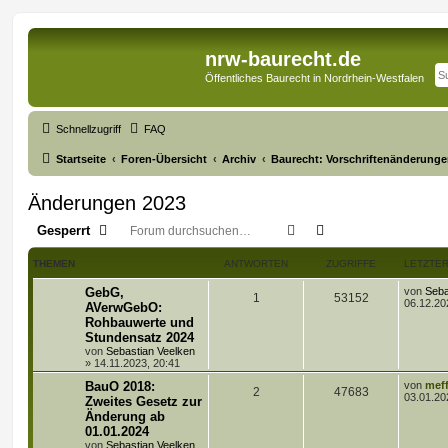
nrw-baurecht.de
Öffentliches Baurecht in Nordrhein-Westfalen
Schnellzugriff
FAQ
Startseite
Foren-Übersicht
Archiv
Baurecht: Vorschriftenänderunge
Änderungen 2023
Suche
Erweiterte Suche
Gesperrt
THEMEN
ANTWORTEN
ZUGRIFFE
LETZTER
L
GebG,
von
Seba
A
Z
1
53152
e
06.12.20
AVerwGebO:
t
Rohbauwerte und
n
u
z
Stundensatz 2024
t
t
g
e
von
Sebastian Veelken
r
»
14.11.2023, 20:41
w
r
B
L
BauO 2018:
von
meff
e
A
Z
2
47683
e
03.01.20
i
Zweites Gesetz zur
o
i
t
t
Änderung ab
n
u
z
r
r
f
01.01.2024
t
a
t
g
e
von
Sebastian Veelken
g