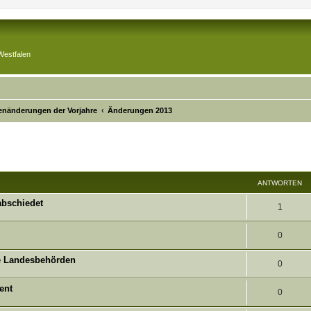
Westfalen
tenänderungen der Vorjahre
Änderungen 2013
rte Suche
ANTWORTEN
abschiedet
A
1
n
A
0
t
n
e Landesbehörden
w
A
0
t
o
n
ent
w
A
0
r
t
o
n