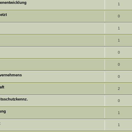
t
nenentwicklung
w
A
1
r
t
e
o
n
t
etzt
w
A
0
n
r
t
e
o
n
t
w
A
1
n
r
t
e
o
n
t
w
A
1
n
r
t
e
o
n
t
w
A
0
n
r
t
e
o
n
t
w
A
0
n
r
t
e
o
n
t
nvernehmens
w
A
0
n
r
t
e
o
n
t
aft
w
A
2
n
r
t
e
o
n
t
itsschutzkennz.
w
A
0
n
r
t
e
o
n
t
gung
w
A
1
n
r
t
e
o
n
t
t
w
A
1
n
r
t
e
o