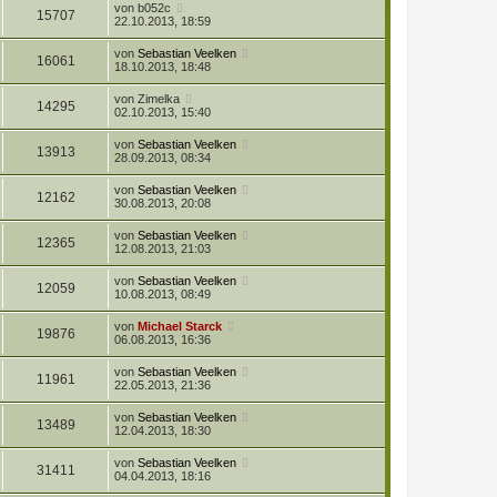
z
t
f
L
von
b052c
r
B
Z
15707
t
r
e
f
22.10.2013, 18:59
e
g
e
a
e
t
i
i
r
u
g
z
t
f
L
von
Sebastian Veelken
r
B
Z
16061
t
r
e
f
18.10.2013, 18:48
e
g
e
a
e
t
i
i
r
u
g
z
t
f
L
von
Zimelka
r
B
Z
14295
t
r
e
f
02.10.2013, 15:40
e
g
e
a
e
t
i
i
r
u
g
z
t
f
L
von
Sebastian Veelken
r
B
Z
13913
t
r
e
f
28.09.2013, 08:34
e
g
e
a
e
t
i
i
r
u
g
z
t
f
L
von
Sebastian Veelken
r
B
Z
12162
t
r
e
f
30.08.2013, 20:08
e
g
e
a
e
t
i
i
r
u
g
z
t
f
L
von
Sebastian Veelken
r
B
Z
12365
t
r
e
f
12.08.2013, 21:03
e
g
e
a
e
t
i
i
r
u
g
z
t
f
L
von
Sebastian Veelken
r
B
Z
12059
t
r
e
f
10.08.2013, 08:49
e
g
e
a
e
t
i
i
r
u
g
z
t
f
L
von
Michael Starck
r
B
Z
19876
t
r
e
f
06.08.2013, 16:36
e
g
e
a
e
t
i
i
r
u
g
z
t
f
L
von
Sebastian Veelken
r
B
Z
11961
t
r
e
f
22.05.2013, 21:36
e
g
e
a
e
t
i
i
r
u
g
z
t
f
L
von
Sebastian Veelken
r
B
Z
13489
t
r
e
f
12.04.2013, 18:30
e
g
e
a
e
t
i
i
r
u
g
z
t
f
L
von
Sebastian Veelken
r
B
Z
31411
t
r
e
f
04.04.2013, 18:16
e
g
e
a
e
t
i
i
r