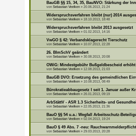
BauGB §§ 15, 34, 35, BauNVO: Stärkung der In
von
Sebastian Veelken
»
20.06.2013, 21:24
Widerspruchsverfahren bleibt (nur) 2014 ausges
von
Sebastian Veelken
»
18.10.2013, 18:48
Widerspruchsverfahren bleibt 2013 ausgesetzt
von
Sebastian Veelken
»
01.02.2013, 14:16
VwGO § 42: Verbandsklagerecht Tierschutz
von
Sebastian Veelken
»
10.07.2013, 22:28
26. BImSchV geändert
von
Sebastian Veelken
»
30.08.2013, 20:08
OWiG: Mindestgebühr Bußgeldbescheid erhöht
von
Sebastian Veelken
»
12.08.2013, 21:03
BauGB DVO: Ersetzung des gemeindlichen Ei
von
Sebastian Veelken
»
10.08.2013, 08:49
Bürokratieabbaugesetz I seit 1. Januar außer Kr
von
Sebastian Veelken
»
26.01.2013, 09:19
ArbStättV - ASR 1.3 Sicherheits- und Gesundhe
von
Sebastian Veelken
»
22.05.2013, 21:36
BauO §§ 54 u.a.: Wegfall Arbeitsschutz-Beteili
von
Sebastian Veelken
»
02.04.2013, 19:24
BauO § 49 Abs. 7 -neu: Rauchwarnmelderpflich
von
Sebastian Veelken
»
29.03.2013, 20:28