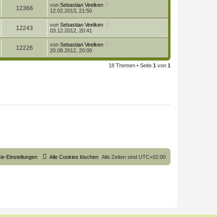
u
g
z
t
f
L
von
Sebastian Veelken
r
B
Z
12366
t
r
e
f
12.02.2013, 21:50
e
g
e
a
e
t
i
i
r
u
g
z
t
f
L
von
Sebastian Veelken
r
B
Z
12243
t
r
e
f
03.12.2012, 20:41
e
g
e
a
e
t
i
i
r
u
g
z
t
f
L
von
Sebastian Veelken
r
B
Z
12226
t
r
e
f
20.08.2012, 20:00
e
g
e
a
e
t
i
i
r
u
g
z
t
f
r
B
18 Themen • Seite
1
von
1
t
r
f
e
g
e
a
e
i
i
r
g
t
f
r
B
r
f
e
a
e
i
i
g
t
f
r
f
a
e
g
f
e
ie-Einstellungen
Alle Cookies löschen
Alle Zeiten sind
UTC+02:00