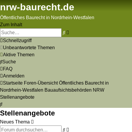
nrw-baurecht.de
Öffentliches Baurecht in Nordrhein-Westfalen
Zum Inhalt
Erweiterte
Suche
Suche
Schnellzugriff
Unbeantwortete Themen
Aktive Themen
Suche
FAQ
Anmelden
Startseite
Foren-Übersicht
Öffentliches Baurecht in
Nordrhein-Westfalen
Bauaufsichtsbehörden NRW
Stellenangebote
Suche
Stellenangebote
Neues Thema
Erweiterte
Suche