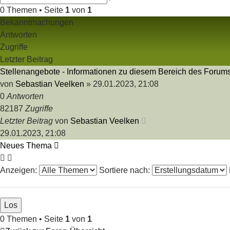
Suche
0 Themen • Seite
1
von
1
Bekanntmachungen
Antworten
Zugriffe
Letzter Beitrag
Stellenangebote - Informationen zu diesem Bereich des Forum
von
Sebastian Veelken
»
29.01.2023, 21:08
0
Antworten
82187
Zugriffe
Letzter Beitrag
von
Sebastian Veelken
29.01.2023, 21:08
Neues Thema
Anzeigen:
Sortiere nach:
0 Themen • Seite
1
von
1