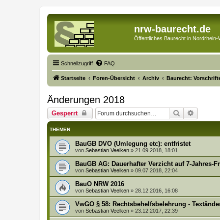
nrw-baurecht.de
Öffentliches Baurecht in Nordrhein-
Schnellzugriff
FAQ
Startseite
Foren-Übersicht
Archiv
Baurecht: Vorschrif
Änderungen 2018
Suche
Erweite
Gesperrt
THEMEN
BauGB DVO (Umlegung etc): entfristet
von
Sebastian Veelken
»
21.09.2018, 18:01
BauGB AG: Dauerhafter Verzicht auf 7-Jahres-Fr
von
Sebastian Veelken
»
09.07.2018, 22:04
BauO NRW 2016
von
Sebastian Veelken
»
28.12.2016, 16:08
VwGO § 58: Rechtsbehelfsbelehrung - Textänd
von
Sebastian Veelken
»
23.12.2017, 22:39