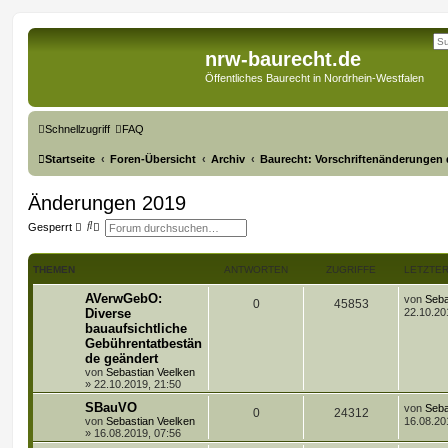
nrw-baurecht.de
Öffentliches Baurecht in Nordrhein-Westfalen
Schnellzugriff
FAQ
Startseite
Foren-Übersicht
Archiv
Baurecht: Vorschriftenänderungen 
Änderungen 2019
S
E
Gesperrt
u
r
c
w
h
e
THEMEN
ANTWORTEN
ZUGRIFFE
LETZTER
e
i
t
e
L
AVerwGebO:
von
Seba
A
Z
0
45853
r
e
Diverse
22.10.20
t
t
bauaufsichtliche
n
u
e
z
Gebührentatbestän
S
t
t
g
u
e
de geändert
c
r
von
Sebastian Veelken
h
w
r
B
»
22.10.2019, 21:50
e
e
i
L
SBauVO
o
i
von
Seba
A
Z
0
24312
t
e
von
Sebastian Veelken
16.08.20
r
t
r
f
»
16.08.2019, 07:56
n
u
a
z