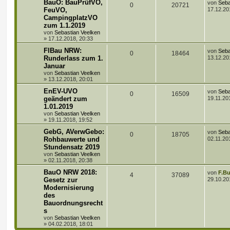
L
BauO: BauPrüfVO,
a
von
Seba
A
Z
0
20721
r
e
g
FeuVO,
17.12.20
t
f
w
r
B
t
CampingplatzVO
n
u
e
z
i
e
e
zum 1.1.2019
o
i
t
t
t
g
e
von
Sebastian Veelken
r
n
r
f
r
»
17.12.2018, 20:33
a
w
r
B
g
L
FlBau NRW:
e
von
Seba
t
f
A
Z
0
18464
e
i
Runderlass zum 1.
o
i
13.12.20
t
t
e
e
Januar
n
u
z
r
r
f
von
Sebastian Veelken
t
a
n
»
13.12.2018, 20:01
t
g
e
g
t
f
r
L
EnEV-UVO
von
Seba
w
r
B
A
Z
0
16509
e
e
e
geändert zum
19.11.20
e
t
i
1.01.2019
o
i
n
u
z
n
t
von
Sebastian Veelken
t
r
r
f
»
19.11.2018, 19:52
t
g
e
a
r
g
L
GebG, AVerwGebo:
von
Seba
t
f
w
r
B
A
Z
0
18705
e
Rohbauwerte und
02.11.20
e
t
i
e
e
Stundensatz 2019
o
i
n
u
z
t
von
Sebastian Veelken
t
r
n
r
f
»
02.11.2018, 20:38
t
g
e
a
r
g
L
BauO NRW 2018:
von
F.B
t
f
w
r
B
A
Z
4
37089
e
Gesetz zur
29.10.20
e
t
i
e
e
Modernisierung
o
i
n
u
z
t
des
t
r
n
r
f
t
g
e
Bauordnungsrecht
a
r
s
g
t
f
w
r
B
von
Sebastian Veelken
e
»
04.02.2018, 18:01
i
e
e
o
i