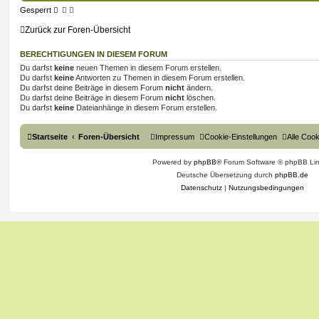
t
Gesperrt
r
n
r
f
a
Zurück zur Foren-Übersicht
g
t
f
e
e
BERECHTIGUNGEN IN DIESEM FORUM
Du darfst
keine
neuen Themen in diesem Forum erstellen.
n
Du darfst
keine
Antworten zu Themen in diesem Forum erstellen.
Du darfst deine Beiträge in diesem Forum
nicht
ändern.
Du darfst deine Beiträge in diesem Forum
nicht
löschen.
Du darfst
keine
Dateianhänge in diesem Forum erstellen.
Startseite
Foren-Übersicht
Impressum
Cookie-Einstellungen
Alle Coo
Powered by
phpBB
® Forum Software © phpBB Lim
Deutsche Übersetzung durch
phpBB.de
Datenschutz
|
Nutzungsbedingungen