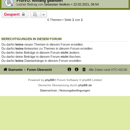
PrüfVO: Anhang geändert
Letzter Beitrag von
Sebastian Veelken
«
22.02.2021, 06:54
Gesperrt
6 Themen • Seite
1
von
1
BERECHTIGUNGEN IN DIESEM FORUM
Du darfst
keine
neuen Themen in diesem Forum erstellen.
Du darfst
keine
Antworten zu Themen in diesem Forum erstellen.
Du darfst deine Beiträge in diesem Forum
nicht
ändern.
Du darfst deine Beiträge in diesem Forum
nicht
löschen.
Du darfst
keine
Dateianhänge in diesem Forum erstellen.
Startseite
Foren-Übersicht
Alle Zeiten sind
UTC+02:00
Powered by
phpBB
® Forum Software © phpBB Limited
Deutsche Übersetzung durch
phpBB.de
Datenschutz
|
Nutzungsbedingungen