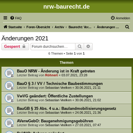
nrw-baurecht.de
FAQ
Anmelden
S
Startseite
Foren-Übersicht
Archiv
Baurecht: Vorschriftenänderungen der Vorjahre
Änderungen 2021
u
Änderungen 2021
c
Suche
Erweiterte Suche
Gesperrt
h
6 Themen • Seite
1
von
1
e
Themen
BauO NRW - Änderung ist in Kraft getreten
Letzter Beitrag von
Röhnert
«
03.07.2021, 23:28
BauO § 3 / VV / Technische Baubestimmungen
Letzter Beitrag von
Sebastian Veelken
«
30.06.2021, 21:11
VwVG geändert: Öffentliche Zustellungen
Letzter Beitrag von
Sebastian Veelken
«
30.06.2021, 21:02
BauGB § 35 Abs. 4 u.a.: Baulandmobilisierungsgesetz
Letzter Beitrag von
Sebastian Veelken
«
24.06.2021, 21:36
AVerwGebO: Baugenehmigungsgebühren
Letzter Beitrag von
Sebastian Veelken
«
27.03.2021, 07:47