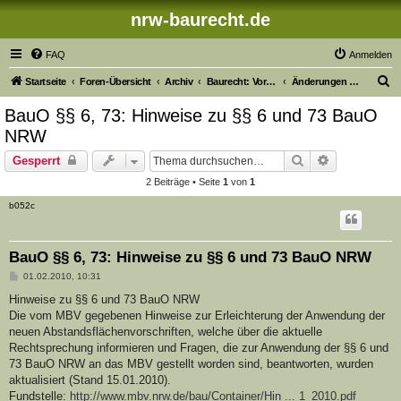
nrw-baurecht.de
FAQ
Anmelden
S
Startseite
Foren-Übersicht
Archiv
Baurecht: Vorschriftenänderungen der Vorjahre
Änderungen 2010
u
BauO §§ 6, 73: Hinweise zu §§ 6 und 73 BauO
c
NRW
h
Suche
Erweiterte S
Gesperrt
e
2 Beiträge • Seite
1
von
1
b052c
BauO §§ 6, 73: Hinweise zu §§ 6 und 73 BauO NRW
B
01.02.2010, 10:31
e
i
Hinweise zu §§ 6 und 73 BauO NRW
t
Die vom MBV gegebenen Hinweise zur Erleichterung der Anwendung der
r
a
neuen Abstandsflächenvorschriften, welche über die aktuelle
g
Rechtsprechung informieren und Fragen, die zur Anwendung der §§ 6 und
73 BauO NRW an das MBV gestellt worden sind, beantworten, wurden
aktualisiert (Stand 15.01.2010).
Fundstelle:
http://www.mbv.nrw.de/bau/Container/Hin ... 1_2010.pdf