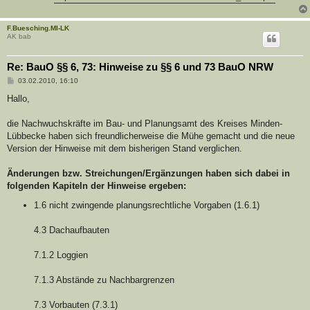
F.Buesching.MI-LK
AK bab
Re: BauO §§ 6, 73: Hinweise zu §§ 6 und 73 BauO NRW
B
03.02.2010, 16:10
e
i
Hallo,
t
r
a
die Nachwuchskräfte im Bau- und Planungsamt des Kreises Minden-
g
Lübbecke haben sich freundlicherweise die Mühe gemacht und die neue
Version der Hinweise mit dem bisherigen Stand verglichen.
Änderungen bzw. Streichungen/Ergänzungen haben sich dabei in
folgenden Kapiteln der Hinweise ergeben:
1.6 nicht zwingende planungsrechtliche Vorgaben (1.6.1)
4.3 Dachaufbauten
7.1.2 Loggien
7.1.3 Abstände zu Nachbargrenzen
7.3 Vorbauten (7.3.1)