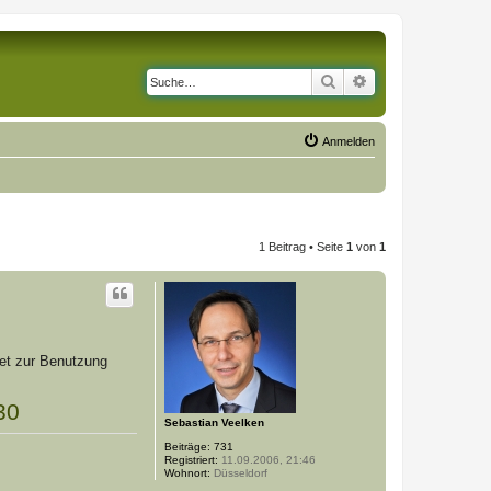
Suche
Erweiterte Suche
Anmelden
1 Beitrag • Seite
1
von
1
rnet zur Benutzung
30
Sebastian Veelken
Beiträge:
731
Registriert:
11.09.2006, 21:46
Wohnort:
Düsseldorf