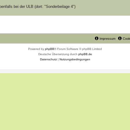
benfalls bei der ULB (dort: "Sonderbeilage 4")
Impressum
Cook
Powered by
phpBB
® Forum Software © phpBB Limited
Deutsche Übersetzung durch
phpBB.de
Datenschutz
|
Nutzungsbedingungen