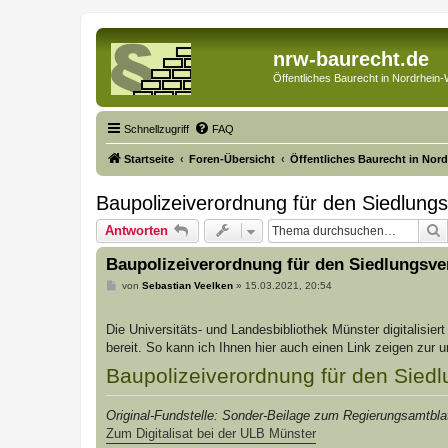
nrw-baurecht.de
Öffentliches Baurecht in Nordrhein-
Schnellzugriff
FAQ
Startseite
Foren-Übersicht
Öffentliches Baurecht in Nor
Baupolizeiverordnung für den Siedlung
Antworten
Baupolizeiverordnung für den Siedlungsve
B
von
Sebastian Veelken
»
15.03.2021, 20:54
e
i
t
Die Universitäts- und Landesbibliothek Münster digitalisier
r
a
bereit. So kann ich Ihnen hier auch einen Link zeigen zur 
g
Baupolizeiverordnung für den Sied
Original-Fundstelle: Sonder-Beilage zum Regierungsamtbl
Zum Digitalisat bei der ULB Münster