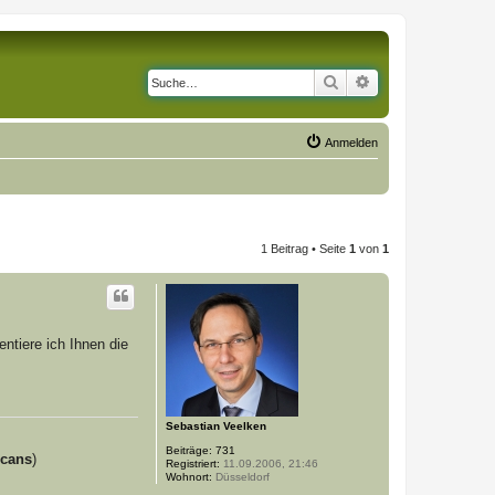
Suche
Erweiterte Suche
Anmelden
1 Beitrag • Seite
1
von
1
entiere ich Ihnen die
Sebastian Veelken
Beiträge:
731
Scans
)
Registriert:
11.09.2006, 21:46
Wohnort:
Düsseldorf