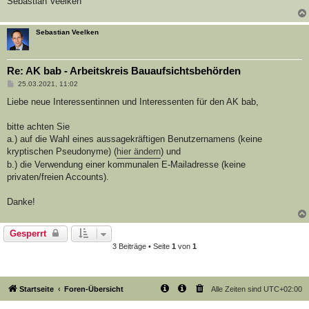
Sebastian Veelken
Sebastian Veelken
Re: AK bab - Arbeitskreis Bauaufsichtsbehörden
B
25.03.2021, 11:02
e
i
Liebe neue Interessentinnen und Interessenten für den AK bab,
t
r
a
bitte achten Sie
g
a.) auf die Wahl eines aussagekräftigen Benutzernamens (keine
kryptischen Pseudonyme) (
hier ändern
) und
b.) die Verwendung einer kommunalen E-Mailadresse (keine
privaten/freien Accounts).
Danke!
Gesperrt
3 Beiträge • Seite
1
von
1
Startseite
Foren-Übersicht
Alle Zeiten sind
UTC+02:00