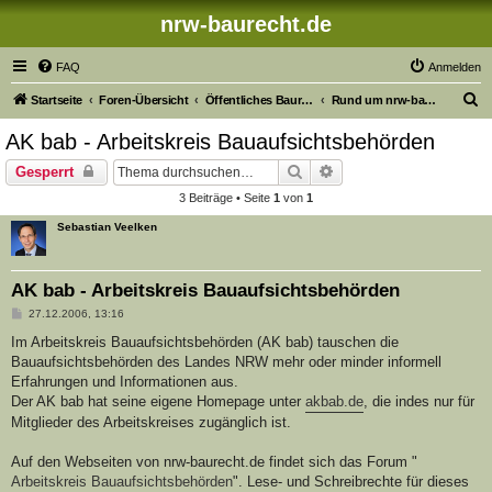
nrw-baurecht.de
FAQ
Anmelden
S
Startseite
Foren-Übersicht
Öffentliches Baurecht in Nordrhein-Westfalen
Rund um nrw-baurecht.de
u
AK bab - Arbeitskreis Bauaufsichtsbehörden
c
Suche
Erweiterte Suche
Gesperrt
h
3 Beiträge • Seite
1
von
1
e
Sebastian Veelken
AK bab - Arbeitskreis Bauaufsichtsbehörden
B
27.12.2006, 13:16
e
i
Im Arbeitskreis Bauaufsichtsbehörden (AK bab) tauschen die
t
Bauaufsichtsbehörden des Landes NRW mehr oder minder informell
r
a
Erfahrungen und Informationen aus.
g
Der AK bab hat seine eigene Homepage unter
akbab.de
, die indes nur für
Mitglieder des Arbeitskreises zugänglich ist.
Auf den Webseiten von nrw-baurecht.de findet sich das Forum "
Arbeitskreis Bauaufsichtsbehörden
". Lese- und Schreibrechte für dieses