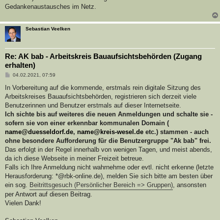
Gedankenaustausches im Netz.
Sebastian Veelken
Re: AK bab - Arbeitskreis Bauaufsichtsbehörden (Zugang
erhalten)
B
04.02.2021, 07:59
e
i
In Vorbereitung auf die kommende, erstmals rein digitale Sitzung des
t
Arbeitskreises Bauaufsichtsbehörden, registrieren sich derzeit viele
r
a
Benutzerinnen und Benutzer erstmals auf dieser Internetseite.
g
Ich sichte bis auf weiteres die neuen Anmeldungen und schalte sie -
sofern sie von einer erkennbar kommunalen Domain (
name@duesseldorf.de
,
name@kreis-wesel.de
etc.) stammen - auch
ohne besondere Aufforderung für die Benutzergruppe "Ak bab" frei.
Das erfolgt in der Regel innerhalb von wenigen Tagen, und meist abends,
da ich diese Webseite in meiner Freizeit betreue.
Falls ich Ihre Anmeldung nicht wahrnehme oder evtl. nicht erkenne (letzte
Herausforderung: *@rbk-online.de), melden Sie sich bitte am besten über
ein sog.
Beitrittsgesuch (Persönlicher Bereich => Gruppen)
, ansonsten
per Antwort auf diesen Beitrag.
Vielen Dank!