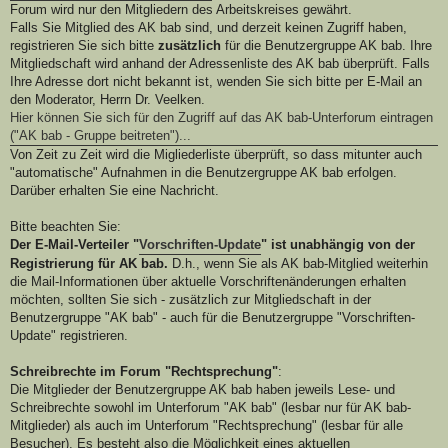
Forum wird nur den Mitgliedern des Arbeitskreises gewährt.
Falls Sie Mitglied des AK bab sind, und derzeit keinen Zugriff haben,
registrieren Sie sich bitte
zusätzlich
für die Benutzergruppe AK bab. Ihre
Mitgliedschaft wird anhand der Adressenliste des AK bab überprüft. Falls
Ihre Adresse dort nicht bekannt ist, wenden Sie sich bitte per E-Mail an
den Moderator, Herrn Dr. Veelken.
Hier können Sie sich für den Zugriff auf das AK bab-Unterforum eintragen
("AK bab - Gruppe beitreten")...
Von Zeit zu Zeit wird die Migliederliste überprüft, so dass mitunter auch
"automatische" Aufnahmen in die Benutzergruppe AK bab erfolgen.
Darüber erhalten Sie eine Nachricht.
Bitte beachten Sie:
Der E-Mail-Verteiler "
Vorschriften-Update
" ist unabhängig von der
Registrierung für AK bab.
D.h., wenn Sie als AK bab-Mitglied weiterhin
die Mail-Informationen über aktuelle Vorschriftenänderungen erhalten
möchten, sollten Sie sich - zusätzlich zur Mitgliedschaft in der
Benutzergruppe "AK bab" - auch für die Benutzergruppe "Vorschriften-
Update" registrieren.
Schreibrechte im Forum "Rechtsprechung"
:
Die Mitglieder der Benutzergruppe AK bab haben jeweils Lese- und
Schreibrechte sowohl im Unterforum "AK bab" (lesbar nur für AK bab-
Mitglieder) als auch im Unterforum "Rechtsprechung" (lesbar für alle
Besucher). Es besteht also die Möglichkeit eines aktuellen