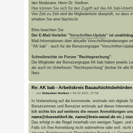
den Moderator, Herrn Dr. Veelken.
Hier können Sie sich für den Zugriff auf das AK bab-Unterfo
Von Zeit zu Zeit wird die Migliederliste überprüft, so das
erhalten Sie eine Nachricht.
Bitte beachten Sie:
Der E-Mail-Verteiler "
Vorschriften-Update
" ist unabhäng
Mail-Informationen über aktuelle Vorschriftenänderungen er
"AK bab" - auch für die Benutzergruppe "Vorschriften-Update
Schreibrechte im Forum "Rechtsprechung"
:
Die Mitglieder der Benutzergruppe AK bab haben jeweils Le
als auch im Unterforum "Rechtsprechung" (lesbar für alle 
Netz.
Re: AK bab - Arbeitskreis Bauaufsichtsbehörden
B
von
Sebastian Veelken
»
04.02.2021, 07:59
e
i
In Vorbereitung auf die kommende, erstmals rein digitale Si
t
Benutzerinnen und Benutzer erstmals auf dieser Internetsei
r
a
Ich sichte bis auf weiteres die neuen Anmeldungen und
g
name@duesseldorf.de
,
name@kreis-wesel.de
etc.) sta
Das erfolgt in der Regel innerhalb von wenigen Tagen, und 
Falls ich Ihre Anmeldung nicht wahrnehme oder evtl. nicht 
ein sog.
Beitrittsgesuch (Persönlicher Bereich => Gruppen)