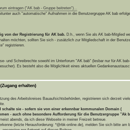
rum eintragen ("AK bab - Gruppe beitreten")...
s mitunter auch "automatische" Aufnahmen in die Benutzergruppe AK bab erfolg
ig von der Registrierung für AK bab.
D.h., wenn Sie als AK bab-Mitglied wei
halten möchten, sollten Sie sich - zusätzlich zur Mitgliedschaft in der Benutz
" registrieren.
se- und Schreibrechte sowohl im Unterforum "AK bab" (lesbar nur für AK bab-
Besucher). Es besteht also die Möglichkeit eines aktuellen Gedankenaustaus
 (Zugang erhalten)
tzung des Arbeitskreises Bauaufsichtsbehörden, registrieren sich derzeit viel
te.
 schalte sie - sofern sie von einer erkennbar kommunalen Domain (
mmen - auch ohne besondere Aufforderung für die Benutzergruppe "Ak ba
meist abends, da ich diese Webseite in meiner Freizeit betreue.
erkenne (letzte Herausforderung: *@rbk-online.de), melden Sie sich bitte am 
, ansonsten per Antwort auf diesen Beitrag.