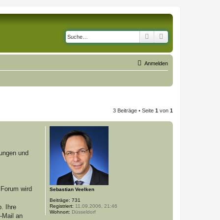
Suche
Erweiterte Suche
Anmelden
3 Beiträge • Seite
1
von
1
rungen und
s Forum wird
Sebastian Veelken
Beiträge:
731
Registriert:
11.09.2006, 21:46
. Ihre
Wohnort:
Düsseldorf
-Mail an