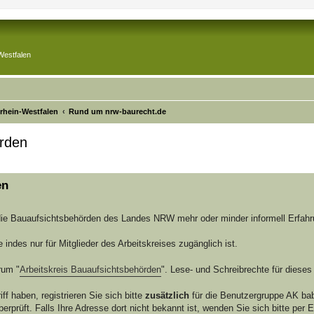
Westfalen
drhein-Westfalen
Rund um nrw-baurecht.de
örden
rte Suche
en
die Bauaufsichtsbehörden des Landes NRW mehr oder minder informell Erfah
ie indes nur für Mitglieder des Arbeitskreises zugänglich ist.
rum "
Arbeitskreis Bauaufsichtsbehörden
". Lese- und Schreibrechte für diese
ff haben, registrieren Sie sich bitte
zusätzlich
für die Benutzergruppe AK bab
rprüft. Falls Ihre Adresse dort nicht bekannt ist, wenden Sie sich bitte per E