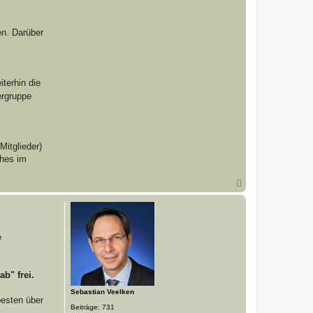
en. Darüber
terhin die
ergruppe
Mitglieder)
ches im
N
a
c
h
o
b
e
e
n
b" frei.
Sebastian Veelken
besten über
Beiträge:
731