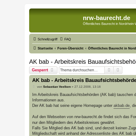
nrw-baurecht.de
Öffentliches Baurecht in Nordrhein-
Schnellzugriff
FAQ
Startseite
Foren-Übersicht
Öffentliches Baurecht in Nor
AK bab - Arbeitskreis Bauaufsichtsbeh
Suche
Erweite
Gesperrt
AK bab - Arbeitskreis Bauaufsichtsbehörd
B
von
Sebastian Veelken
»
27.12.2006, 13:16
e
i
Im Arbeitskreis Bauaufsichtsbehörden (AK bab) tauschen 
t
Informationen aus.
r
a
Der AK bab hat seine eigene Homepage unter
akbab.de
, d
g
Auf den Webseiten von nrw-baurecht.de findet sich das Fo
nur den Mitgliedern des Arbeitskreises gewährt.
Falls Sie Mitglied des AK bab sind, und derzeit keinen Zugri
Mitgliedschaft wird anhand der Adressenliste des AK bab übe