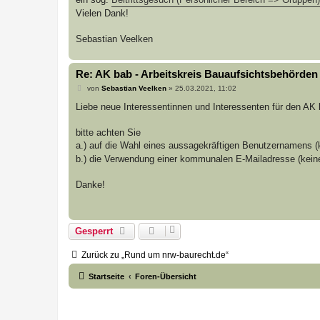
Vielen Dank!
Sebastian Veelken
Re: AK bab - Arbeitskreis Bauaufsichtsbehörden
B
von
Sebastian Veelken
»
25.03.2021, 11:02
e
i
Liebe neue Interessentinnen und Interessenten für den AK 
t
r
a
bitte achten Sie
g
a.) auf die Wahl eines aussagekräftigen Benutzernamens 
b.) die Verwendung einer kommunalen E-Mailadresse (keine 
Danke!
Gesperrt
Zurück zu „Rund um nrw-baurecht.de“
Startseite
Foren-Übersicht