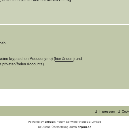
bab,
(keine kryptischen Pseudonyme) (
hier ändern
) und
privaten/freien Accounts).
Impressum
Cook
Powered by
phpBB
® Forum Software © phpBB Limited
Deutsche Übersetzung durch
phpBB.de