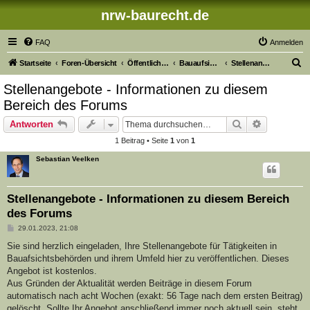
nrw-baurecht.de
FAQ
Anmelden
S
Startseite
Foren-Übersicht
Öffentliches Baurecht in Nordrhein-Westfalen
Bauaufsichtsbehörden NRW
Stellenangebote
u
Stellenangebote - Informationen zu diesem
c
Bereich des Forums
h
Suche
Erweiterte
Antworten
e
1 Beitrag • Seite
1
von
1
Sebastian Veelken
Stellenangebote - Informationen zu diesem Bereich
des Forums
B
29.01.2023, 21:08
e
i
Sie sind herzlich eingeladen, Ihre Stellenangebote für Tätigkeiten in
t
Bauafsichtsbehörden und ihrem Umfeld hier zu veröffentlichen. Dieses
r
a
Angebot ist kostenlos.
g
Aus Gründen der Aktualität werden Beiträge in diesem Forum
automatisch nach acht Wochen (exakt: 56 Tage nach dem ersten Beitrag)
gelöscht. Sollte Ihr Angebot anschließend immer noch aktuell sein, steht