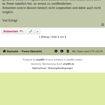
es Ihnen natürlich frei, es erneut zu veröffentlichen.
Antworten sind in diesem bereich nicht vorgesehen und daher auch nicht
möglich.
Viel Erfolg!
Antworten
1 Beitrag • Seite
1
von
1
Startseite
Foren-Übersicht
Alle Zeiten sind
UTC+02:00
Powered by
phpBB
® Forum Software © phpBB Limited
Deutsche Übersetzung durch
phpBB.de
Datenschutz
|
Nutzungsbedingungen