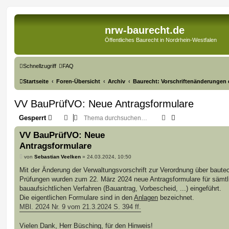
nrw-baurecht.de
Öffentliches Baurecht in Nordrhein-Westfalen
Schnellzugriff
FAQ
Startseite
Foren-Übersicht
Archiv
Baurecht: Vorschriftenänderungen 
VV BauPrüfVO: Neue Antragsformulare
Suche
Erweiterte Suche
Gesperrt
VV BauPrüfVO: Neue
Antragsformulare
B
von
Sebastian Veelken
»
24.03.2024, 10:50
e
i
Mit der Änderung der Verwaltungsvorschrift zur Verordnung über baute
t
Prüfungen wurden zum 22. März 2024 neue Antragsformulare für sämtl
r
a
bauaufsichtlichen Verfahren (Bauantrag, Vorbescheid, ...) eingeführt.
g
Die eigentlichen Formulare sind in den
Anlagen
bezeichnet.
MBl. 2024 Nr. 9 vom 21.3.2024 S. 394 ff.
Vielen Dank, Herr Büsching, für den Hinweis!