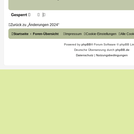
Gesperrt
Zurück zu „Änderungen 2024“
Startseite
Foren-Übersicht
Impressum
Cookie-Einstellungen
Alle Coo
Powered by
phpBB
® Forum Software © phpBB Lim
Deutsche Übersetzung durch
phpBB.de
Datenschutz
|
Nutzungsbedingungen