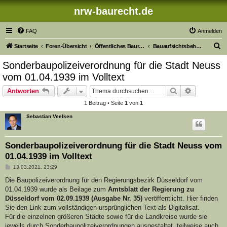
nrw-baurecht.de
FAQ
Anmelden
S
Startseite
Foren-Übersicht
Öffentliches Baurecht in Nordrhein-Westfalen
Bauaufsichtsbehörden NRW
u
Sonderbaupolizeiverordnung für die Stadt Neuss
c
vom 01.04.1939 im Volltext
h
Suche
Erweiterte
Antworten
e
1 Beitrag • Seite
1
von
1
Sebastian Veelken
Sonderbaupolizeiverordnung für die Stadt Neuss vom
01.04.1939 im Volltext
B
13.03.2021, 23:29
e
i
Die Baupolizeiverordnung für den Regierungsbezirk Düsseldorf vom
t
01.04.1939 wurde als Beilage zum
Amtsblatt der Regierung zu
r
a
Düsseldorf vom 02.09.1939 (Ausgabe Nr. 35)
veröffentlicht. Hier finden
g
Sie den Link zum vollständigen ursprünglichen Text als Digitalisat.
Für die einzelnen größeren Städte sowie für die Landkreise wurde sie
jeweils durch Sonderbaupolizeiverordnungen ausgestaltet, teilweise auch