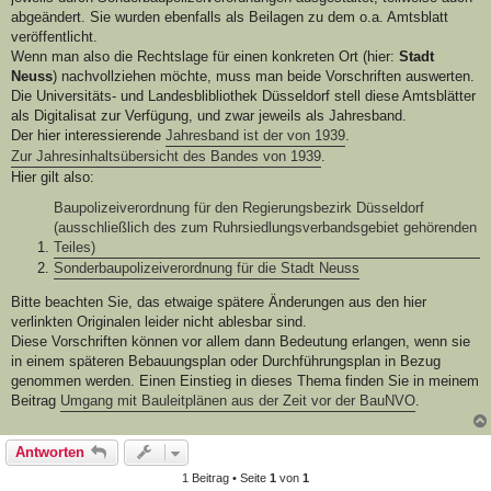
abgeändert. Sie wurden ebenfalls als Beilagen zu dem o.a. Amtsblatt
veröffentlicht.
Wenn man also die Rechtslage für einen konkreten Ort (hier:
Stadt
Neuss
) nachvollziehen möchte, muss man beide Vorschriften auswerten.
Die Universitäts- und Landesblibliothek Düsseldorf stell diese Amtsblätter
als Digitalisat zur Verfügung, und zwar jeweils als Jahresband.
Der hier interessierende
Jahresband ist der von 1939
.
Zur Jahresinhaltsübersicht des Bandes von 1939
.
Hier gilt also:
Baupolizeiverordnung für den Regierungsbezirk Düsseldorf
(ausschließlich des zum Ruhrsiedlungsverbandsgebiet gehörenden
Teiles)
Sonderbaupolizeiverordnung für die Stadt Neuss
Bitte beachten Sie, das etwaige spätere Änderungen aus den hier
verlinkten Originalen leider nicht ablesbar sind.
Diese Vorschriften können vor allem dann Bedeutung erlangen, wenn sie
in einem späteren Bebauungsplan oder Durchführungsplan in Bezug
genommen werden. Einen Einstieg in dieses Thema finden Sie in meinem
Beitrag
Umgang mit Bauleitplänen aus der Zeit vor der BauNVO
.
Antworten
1 Beitrag • Seite
1
von
1