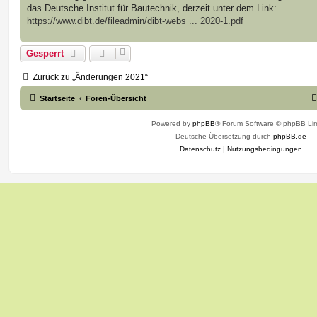
das Deutsche Institut für Bautechnik, derzeit unter dem Link:
https://www.dibt.de/fileadmin/dibt-webs ... 2020-1.pdf
Gesperrt
Zurück zu „Änderungen 2021“
Startseite
Foren-Übersicht
Powered by
phpBB
® Forum Software © phpBB Lim
Deutsche Übersetzung durch
phpBB.de
Datenschutz
|
Nutzungsbedingungen