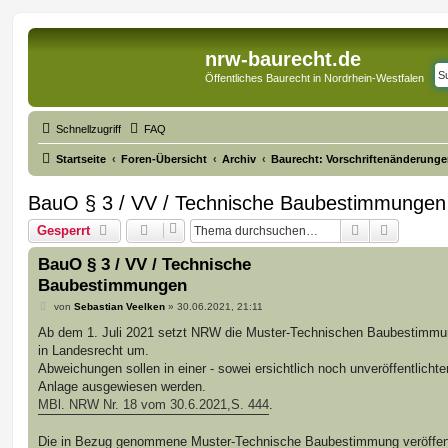
nrw-baurecht.de
Öffentliches Baurecht in Nordrhein-Westfalen
Schnellzugriff
FAQ
Startseite
Foren-Übersicht
Archiv
Baurecht: Vorschriftenänderunge
BauO § 3 / VV / Technische Baubestimmungen
Suche
Erweiter
Gesperrt
BauO § 3 / VV / Technische
Baubestimmungen
B
von
Sebastian Veelken
»
30.06.2021, 21:11
e
i
Ab dem 1. Juli 2021 setzt NRW die Muster-Technischen Baubestimmu
t
in Landesrecht um.
r
a
Abweichungen sollen in einer - sowei ersichtlich noch unveröffentlichte
g
Anlage ausgewiesen werden.
MBl. NRW Nr. 18 vom 30.6.2021,S. 444
.
Die in Bezug genommene Muster-Technische Baubestimmung veröffent