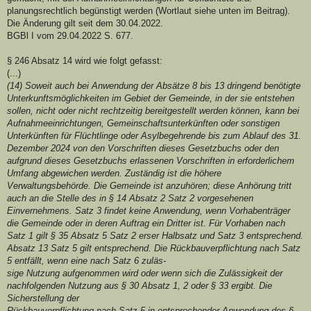
planungsrechtlich begünstigt werden (Wortlaut siehe unten im Beitrag).
Die Änderung gilt seit dem 30.04.2022.
BGBl I vom 29.04.2022 S. 677.
§ 246 Absatz 14 wird wie folgt gefasst:
(...)
(14) Soweit auch bei Anwendung der Absätze 8 bis 13 dringend benötigte
Unterkunftsmöglichkeiten im Gebiet der Gemeinde, in der sie entstehen
sollen, nicht oder nicht rechtzeitig bereitgestellt werden können, kann bei
Aufnahmeeinrichtungen, Gemeinschaftsunterkünften oder sonstigen
Unterkünften für Flüchtlinge oder Asylbegehrende bis zum Ablauf des 31.
Dezember 2024 von den Vorschriften dieses Gesetzbuchs oder den
aufgrund dieses Gesetzbuchs erlassenen Vorschriften in erforderlichem
Umfang abgewichen werden. Zuständig ist die höhere
Verwaltungsbehörde. Die Gemeinde ist anzuhören; diese Anhörung tritt
auch an die Stelle des in § 14 Absatz 2 Satz 2 vorgesehenen
Einvernehmens. Satz 3 findet keine Anwendung, wenn Vorhabenträger
die Gemeinde oder in deren Auftrag ein Dritter ist. Für Vorhaben nach
Satz 1 gilt § 35 Absatz 5 Satz 2 erser Halbsatz und Satz 3 entsprechend.
Absatz 13 Satz 5 gilt entsprechend. Die Rückbauverpflichtung nach Satz
5 entfällt, wenn eine nach Satz 6 zuläs-
sige Nutzung aufgenommen wird oder wenn sich die Zulässigkeit der
nachfolgenden Nutzung aus § 30 Absatz 1, 2 oder § 33 ergibt. Die
Sicherstellung der
Rückbauverpflichtung nach Satz 5 in entsprechender Anwendung des §