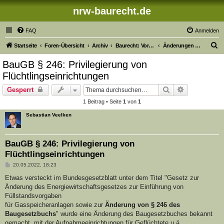
nrw-baurecht.de
FAQ
Anmelden
S
Startseite
Foren-Übersicht
Archiv
Baurecht: Vorschriftenänderungen der Vorjahre
Änderungen 2022
u
BauGB § 246: Privilegierung von
c
Flüchtlingseinrichtungen
h
Suche
Erweiterte S
Gesperrt
e
1 Beitrag • Seite
1
von
1
Sebastian Veelken
BauGB § 246: Privilegierung von
Flüchtlingseinrichtungen
B
20.05.2022, 18:23
e
i
Etwas versteckt im Bundesgesetzblatt unter dem Titel "Gesetz zur
t
Änderung des Energiewirtschaftsgesetzes zur Einführung von
r
a
Füllstandsvorgaben
g
für Gasspeicheranlagen sowie zur
Änderung von § 246 des
Baugesetzbuchs
" wurde eine Änderung des Baugesetzbuches bekannt
gemacht, mit der Aufnahmeeinrichtungen für Geflüchtete u.ä.