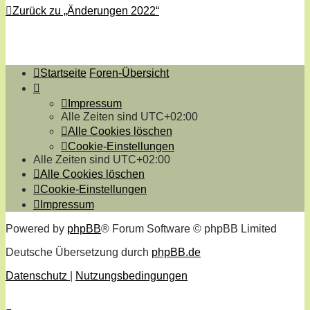
Zurück zu „Änderungen 2022“
Startseite
Foren-Übersicht
Impressum
Alle Zeiten sind
UTC+02:00
Alle Cookies löschen
Cookie-Einstellungen
Alle Zeiten sind
UTC+02:00
Alle Cookies löschen
Cookie-Einstellungen
Impressum
Powered by
phpBB
® Forum Software © phpBB Limited
Deutsche Übersetzung durch
phpBB.de
Datenschutz
|
Nutzungsbedingungen