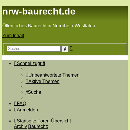
nrw-baurecht.de
Öffentliches Baurecht in Nordrhein-Westfalen
Zum Inhalt
Erweiterte
Suche
Suche
Schnellzugriff
Unbeantwortete Themen
Aktive Themen
Suche
FAQ
Anmelden
Startseite
Foren-Übersicht
Archiv
Baurecht: