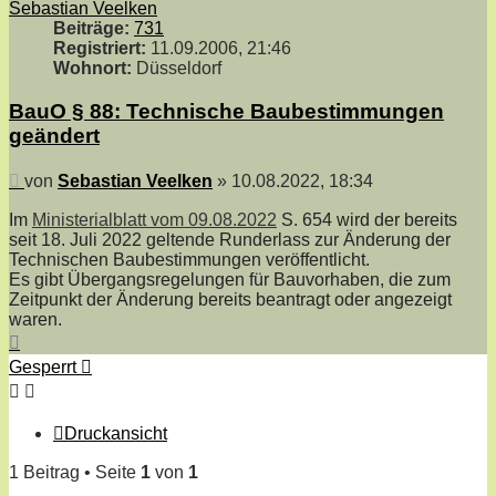
Sebastian Veelken
Beiträge:
731
Registriert:
11.09.2006, 21:46
Wohnort:
Düsseldorf
BauO § 88: Technische Baubestimmungen
geändert
Beitrag
von
Sebastian Veelken
»
10.08.2022, 18:34
Im
Ministerialblatt vom 09.08.2022
S. 654 wird der bereits
seit 18. Juli 2022 geltende Runderlass zur Änderung der
Technischen Baubestimmungen veröffentlicht.
Es gibt Übergangsregelungen für Bauvorhaben, die zum
Zeitpunkt der Änderung bereits beantragt oder angezeigt
waren.
Nach
oben
Gesperrt
Druckansicht
1 Beitrag • Seite
1
von
1