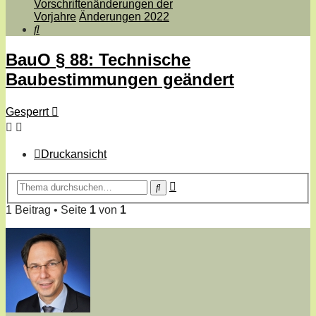
Vorschriftenänderungen der
Vorjahre
Änderungen 2022
Suche
BauO § 88: Technische
Baubestimmungen geändert
Gesperrt
Druckansicht
Erweiterte
Suche
Suche
1 Beitrag • Seite
1
von
1