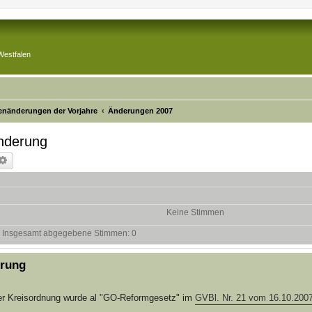
Westfalen
tenänderungen der Vorjahre
Änderungen 2007
nderung
che
Erweiterte Suche
Keine Stimmen
Insgesamt abgegebene Stimmen:
0
erung
er Kreisordnung wurde al "GO-Reformgesetz" im
GVBl. Nr. 21 vom 16.10.2007,