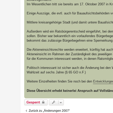
r
a
Im Wesentlichen tritt sie bereits am 17. Oktober 2007 in Kr
g
Einige Auszüge, die evtl. auch für Bauaufsichtsbehörden v
Mittlere kreisangehörige Stadt (und damit untere Bauafsic
Außerdem wird ein Ratsbürgerentscheid eingeführt, bei dem
sollen. Bisher war bekanntlich ein vorlaufendes Bürgerbeg
bekommt das zulässige Bürgerbegehren eine Sperrwirkung
Die Akteneinsichtsrechte werden erweitert, künftig hat auc
Akteneinsicht im Rahmen der Zuständigkeit des jeweiligen 
für die Kommunen interessant werden, in denen Ratsmitglied
Politisch interessant ist sicher auch die Änderung bei de
Wahlzeit auf sechs Jahre (§ 65 GO n.F.)
Weitere Einzelheiten finden Sie noch bei den
Entwicklungen
Diese Übersicht erhebt keinerlei Anspruch auf Vollständ
Gesperrt
Zurück zu „Änderungen 2007“