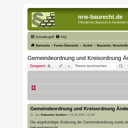
nrw-baurecht.de
Öffentliches Baurecht in Nordrhein-
Schnellzugriff
FAQ
Startseite
Foren-Übersicht
Archiv
Baurecht: Vorschrif
Gemeindeordnung und Kreisordnung Ä
Su
Gesperrt
0
Gemeindeordnung und Kreisordnung Änd
B
von
Sebastian Veelken
»
16.10.2007, 22:09
e
i
Die angekündigte Änderung der Gemeindeordnung sowie d
t
bekanntgemacht.