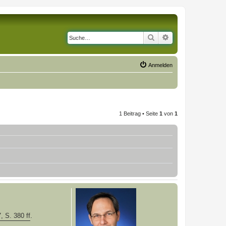
Suche
Erweiterte Suche
Anmelden
1 Beitrag • Seite
1
von
1
 S. 380 ff
.