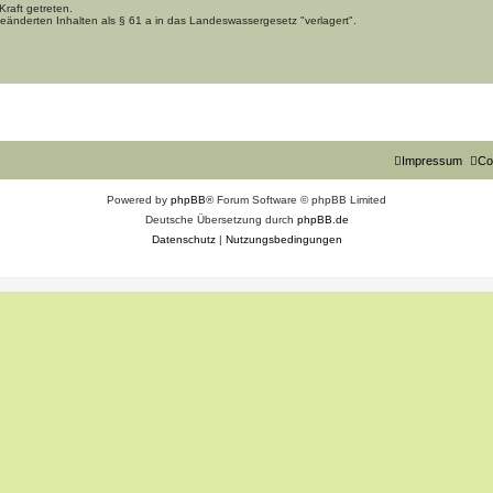
raft getreten.
eänderten Inhalten als § 61 a in das Landeswassergesetz "verlagert".
Impressum
Co
Powered by
phpBB
® Forum Software © phpBB Limited
Deutsche Übersetzung durch
phpBB.de
Datenschutz
|
Nutzungsbedingungen