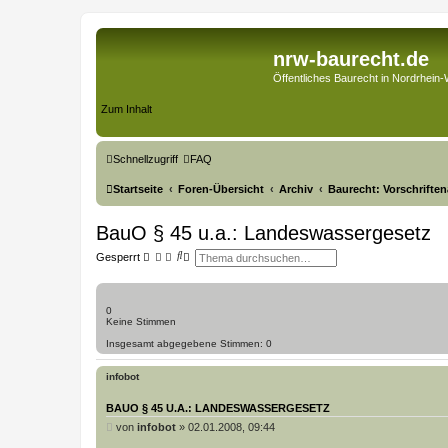
nrw-baurecht.de
Öffentliches Baurecht in Nordrhein-
Zum Inhalt
Schnellzugriff
FAQ
Startseite
Foren-Übersicht
Archiv
Baurecht: Vorschrifte
BauO § 45 u.a.: Landeswassergesetz
S
E
Gesperrt
u
r
c
w
h
e
e
i
0
t
Keine Stimmen
e
r
Insgesamt abgegebene Stimmen:
0
t
e
S
infobot
u
c
BAUO § 45 U.A.: LANDESWASSERGESETZ
h
e
B
von
infobot
»
02.01.2008, 09:44
e