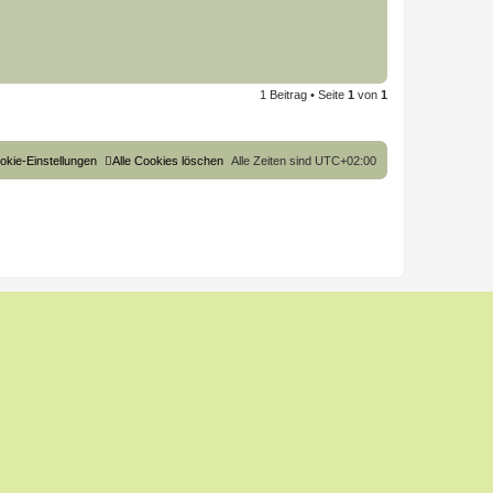
1 Beitrag • Seite
1
von
1
okie-Einstellungen
Alle Cookies löschen
Alle Zeiten sind
UTC+02:00