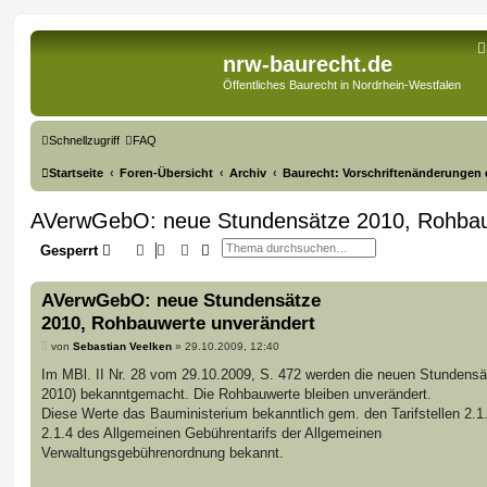
nrw-baurecht.de
Öffentliches Baurecht in Nordrhein-Westfalen
Schnellzugriff
FAQ
Startseite
Foren-Übersicht
Archiv
Baurecht: Vorschriftenänderungen 
AVerwGebO: neue Stundensätze 2010, Rohbau
Suche
Erweiterte Suche
Gesperrt
AVerwGebO: neue Stundensätze
2010, Rohbauwerte unverändert
B
von
Sebastian Veelken
»
29.10.2009, 12:40
e
i
Im MBl. II Nr. 28 vom 29.10.2009, S. 472 werden die neuen Stundensä
t
2010) bekanntgemacht. Die Rohbauwerte bleiben unverändert.
r
a
Diese Werte das Bauministerium bekanntlich gem. den Tarifstellen 2.1
g
2.1.4 des Allgemeinen Gebührentarifs der Allgemeinen
Verwaltungsgebührenordnung bekannt.