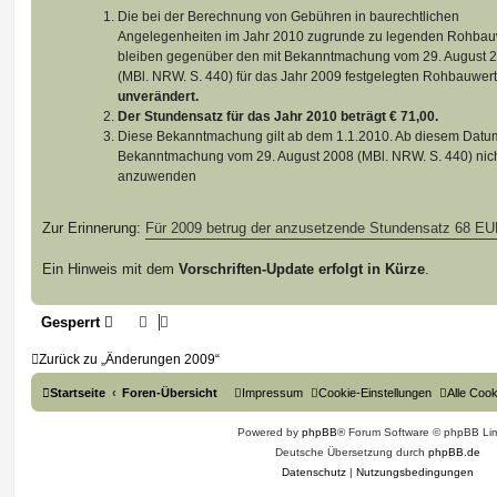
Die bei der Berechnung von Gebühren in baurechtlichen
Angelegenheiten im Jahr 2010 zugrunde zu legenden Rohbau
bleiben gegenüber den mit Bekanntmachung vom 29. August 
(MBl. NRW. S. 440) für das Jahr 2009 festgelegten Rohbauwer
unverändert.
Der Stundensatz für das Jahr 2010 beträgt € 71,00.
Diese Bekanntmachung gilt ab dem 1.1.2010. Ab diesem Datum 
Bekanntmachung vom 29. August 2008 (MBl. NRW. S. 440) nic
anzuwenden
Zur Erinnerung:
Für 2009 betrug der anzusetzende Stundensatz 68 E
Ein Hinweis mit dem
Vorschriften-Update erfolgt in Kürze
.
Gesperrt
Zurück zu „Änderungen 2009“
Startseite
Foren-Übersicht
Impressum
Cookie-Einstellungen
Alle Coo
Powered by
phpBB
® Forum Software © phpBB Lim
Deutsche Übersetzung durch
phpBB.de
Datenschutz
|
Nutzungsbedingungen